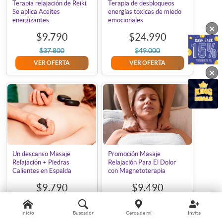
Terapia relajación de Reiki.
Terapia de desbloqueos
Se aplica Aceites
energías toxicas de miedo
energizantes.
emocionales
×
$9.790
$24.990
$37.800
$49.000
VER OFERTA
VER OFERTA
×
Un descanso Masaje
Promoción Masaje
Relajación + Piedras
Relajación Para El Dolor
Calientes en Espalda
con Magnetoterapia
$9.790
$9.490
$39.000
$33.000
VER OFERTA
VER OFERTA
Inicio
Buscador
Cerca de mí
Invita