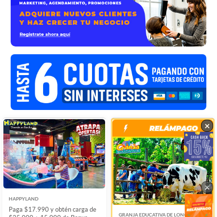
×
×
×
HAPPYLAND
Paga $17.990 y obtén carga de
GRANJA EDUCATIVA DE LONQUEN