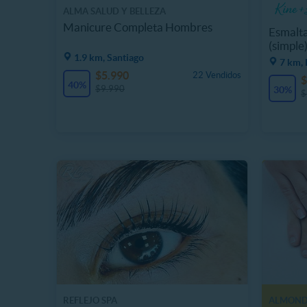
ALMA SALUD Y BELLEZA
Manicure Completa Hombres
Esmalta
(simple)
1.9 km, Santiago
7 km, 
$5.990
22 Vendidos
$
40%
$9.990
30%
$
REFLEJO SPA
ALMON