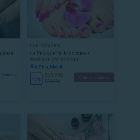
LA PELUQUERÍA
mpieza
La Peluquería: Manicure +
Pedicure permanente
8.7 km, Macul
$15.990
 Vendidos
Últimas unidades
47%
$30.000