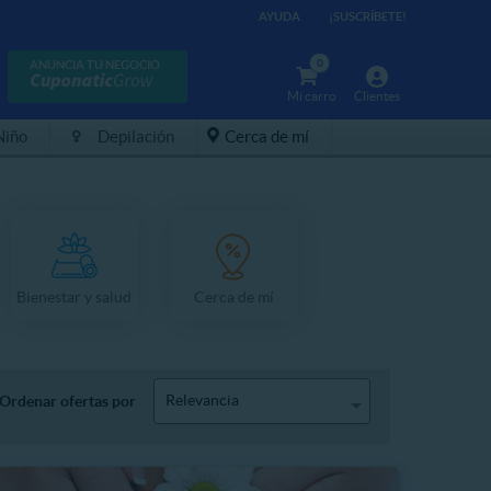
AYUDA
¡SUSCRÍBETE!
0
ANUNCIA TU NEGOCIO
Mi carro
Clientes
Niño
Depilación
Cerca de mí
Bienestar y salud
Cerca de mí
Relevancia
Ordenar ofertas por