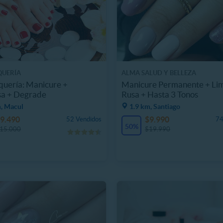
QUERÍA
ALMA SALUD Y BELLEZA
quería: Manicure +
Manicure Permanente + Li
sa + Degrade
Rusa + Hasta 3 Tonos
m, Macul
1.9 km, Santiago
9.490
$9.990
52 Vendidos
74
50%
15.000
$19.990