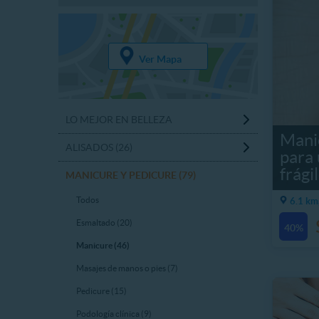
Ver Mapa
LO MEJOR EN BELLEZA
Mani
ALISADOS (26)
para 
frágil
MANICURE Y PEDICURE (79)
Todos
6.1 km
Esmaltado (20)
40%
Manicure (46)
Masajes de manos o pies (7)
Pedicure (15)
Podología clínica (9)