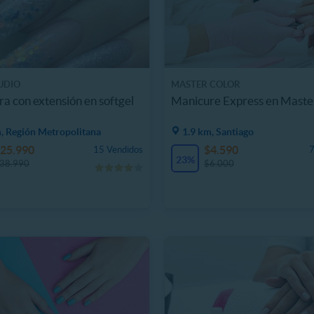
UDIO
MASTER COLOR
a con extensión en softgel
Manicure Express en Maste
, Región Metropolitana
1.9 km, Santiago
25.990
$4.590
15 Vendidos
7
23%
38.990
$6.000