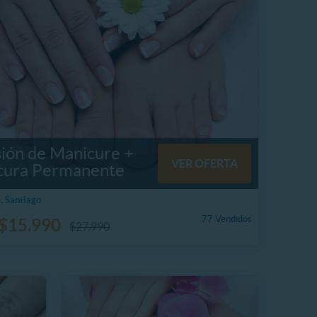
sión de Manicure +
VER OFERTA
cura Permanente
, Santiago
77 Vendidos
$15.990
$27.990