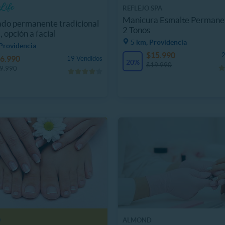
REFLEJO SPA
Manicura Esmalte Permanen
do permanente tradicional
2 Tonos
, opción a facial
5 km, Providencia
Providencia
$15.990
2
6.990
19 Vendidos
20%
$19.990
9.990
D
ALMOND