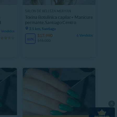
SALON DE BELLEZA MERYAN
a
Toxina Botulinica capilar+ Manicure
I
permante,Santiago Centro
2.5 km, Santiago
 Vendidos
$17.990
6 Vendidos
60%
$45.000
×