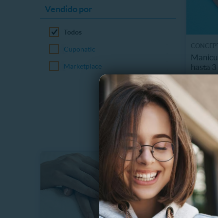
Vendido por
Todos
CONCEP
Cuponatic
Manicur
hasta 3
Marketplace
3.5 k
$
28%
$