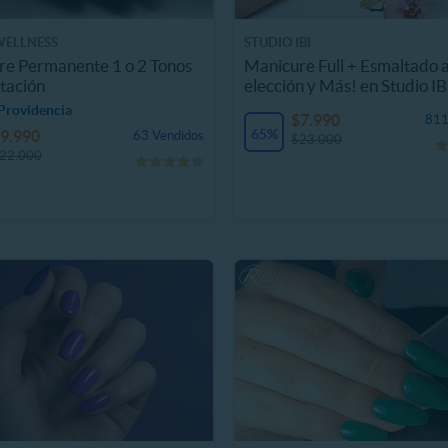
WELLNESS
STUDIO IBI
e Permanente 1 o 2 Tonos
Manicure Full + Esmaltado 
tación
elección y Más! en Studio IB
Providencia
$7.990
811
65%
9.990
63 Vendidos
$23.000
22.000