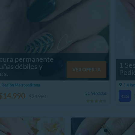
cura permanente
1 Se
uñas débiles y
VER OFERTA
Pedi
es.
, Región Metropolitana
3.4 km
51 Vendidos
$14.990
$24.960
43%