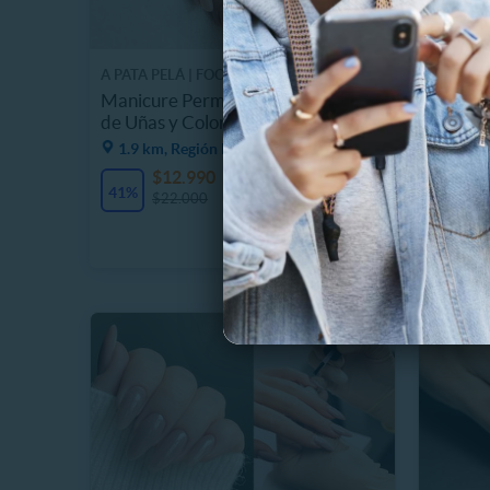
A PATA PELÁ | FOOT STUDIO
SALON D
Manicure Permanente Ingeniería
Lifting
de Uñas y Color, Home Studio
Cejas +
1.9 km, Región Metropolitana
2.5 km
$12.990
$
38 Vendidos
41%
58%
$22.000
$