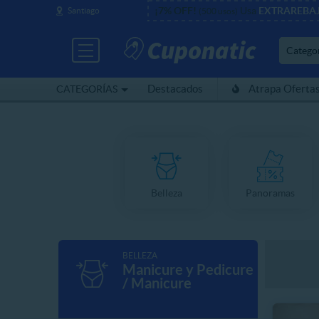
¡7% OFF!
Usa
EXTRAREBA
Santiago
(500 usos)
Catego
Destacados
Atrapa Oferta
CATEGORÍAS
Belleza
Panoramas
BELLEZA
Manicure y Pedicure
/ Manicure