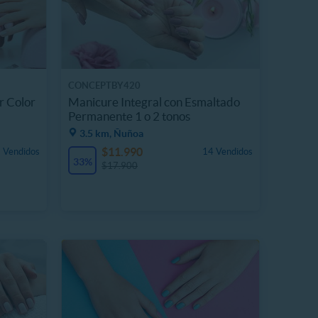
CONCEPTBY420
r Color
Manicure Integral con Esmaltado
Permanente 1 o 2 tonos
3.5 km, Ñuñoa
$11.990
 Vendidos
14 Vendidos
33%
$17.900