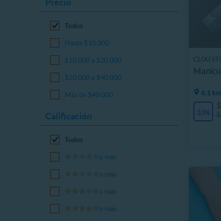
Precio
Todos
Hasta $10.000
CLOU ST
$10.000 a $20.000
Manicur
$20.000 a $40.000
6.1 km
Más de $40.000
$
33%
Calificación
$
Todos
o más
o más
o más
o más