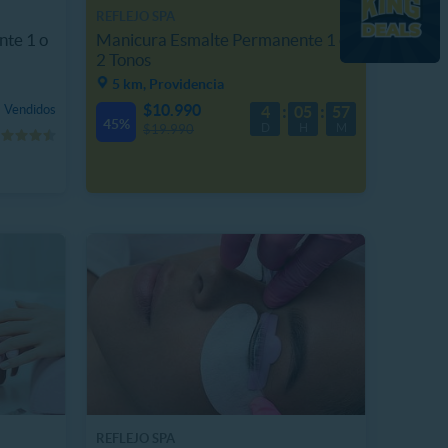
REFLEJO SPA
te 1 o
Manicura Esmalte Permanente 1 o
2 Tonos
5 km, Providencia
$10.990
 Vendidos
4
05
57
45%
D
H
M
$19.990
REFLEJO SPA