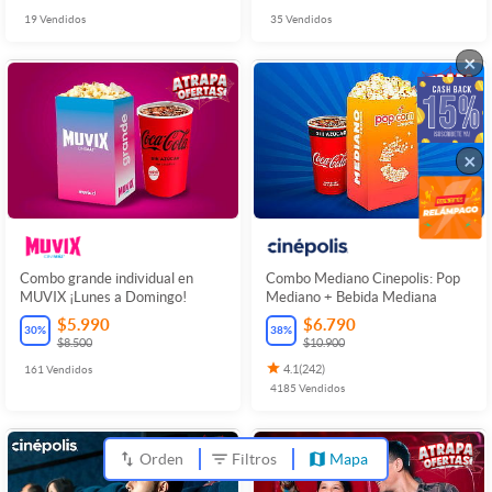
19
Vendidos
35
Vendidos
×
×
Combo grande individual en
Combo Mediano Cinepolis: Pop
MUVIX ¡Lunes a Domingo!
Mediano + Bebida Mediana
$5.990
$6.790
30
%
38
%
$8.500
$10.900
161
Vendidos
4.1
(
242
)
4185
Vendidos
Orden
Filtros
Mapa