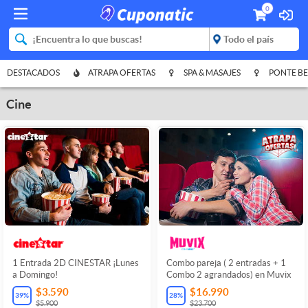
0
DESTACADOS
ATRAPA OFERTAS
SPA & MASAJES
PONTE BE
Cine
1 Entrada 2D CINESTAR ¡Lunes
Combo pareja ( 2 entradas + 1
a Domingo!
Combo 2 agrandados) en Muvix
$3.590
$16.990
39
%
28
%
$5.900
$23.700