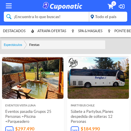
0
DESTACADOS
ATRAPA OFERTAS
SPA & MASAJES
PONTE BE
Espectáculos
Fiestas
EVENTOS VISTA LUNA
PARTYBUS CHILE
Eventos pasadia Grupos 25
Súbete a Partybus,Planes
Personas +Píscina
despedida de solteras 12
+Parqueadero
Personas
$297.490
$184.990
26
%
26
%