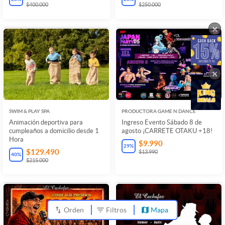
$400.000
$250.000
×
×
SWIM & PLAY SPA
PRODUCTORA GAME N DANCE
Animación deportiva para
Ingreso Evento Sábado 8 de
cumpleaños a domicilio desde 1
agosto ¡CARRETE OTAKU +18!
Hora
$9.990
29
%
$129.490
$13.990
40
%
$215.000
Orden
Filtros
Mapa