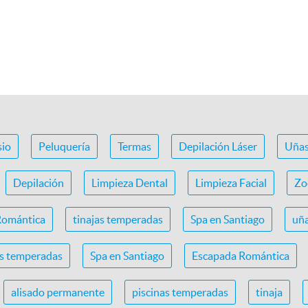
io
Peluquería
Termas
Depilación Láser
Uña
Depilación
Limpieza Dental
Limpieza Facial
Zo
Romántica
tinajas temperadas
Spa en Santiago
uña
as temperadas
Spa en Santiago
Escapada Romántica
alisado permanente
piscinas temperadas
tinaja