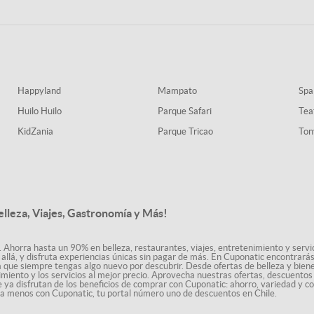
Happyland
Mampato
Spa
Huilo Huilo
Parque Safari
Tea
KidZania
Parque Tricao
Ton
elleza, Viajes, Gastronomía y Más!
. Ahorra hasta un 90% en belleza, restaurantes, viajes, entretenimiento y servici
allá, y disfruta experiencias únicas sin pagar de más. En Cuponatic encontrar
a que siempre tengas algo nuevo por descubrir. Desde ofertas de belleza y biene
nimiento y los servicios al mejor precio. Aprovecha nuestras ofertas, descuento
le ya disfrutan de los beneficios de comprar con Cuponatic: ahorro, variedad y c
sta menos con Cuponatic, tu portal número uno de descuentos en Chile.