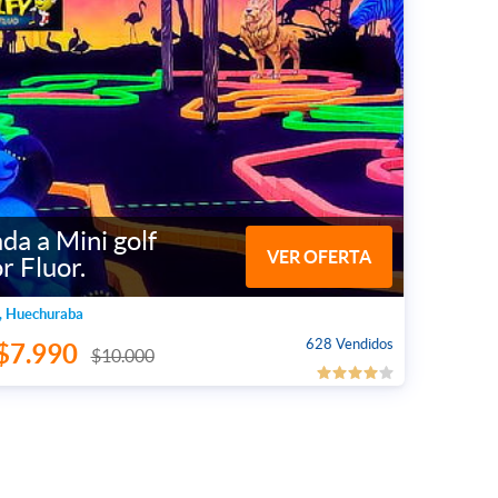
da a Mini golf
VER OFERTA
r Fluor.
, Huechuraba
628 Vendidos
$7.990
$10.000