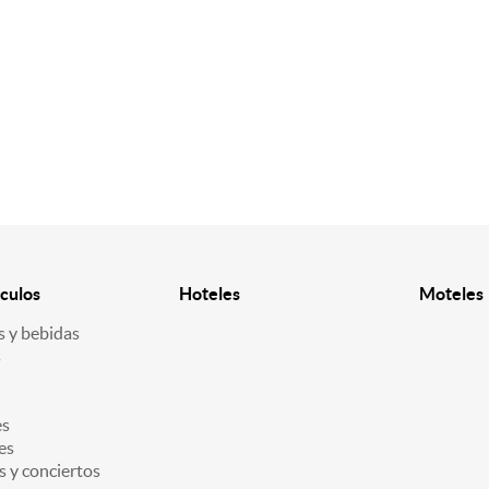
culos
Hoteles
Moteles
 y bebidas
s
es
es
s y conciertos