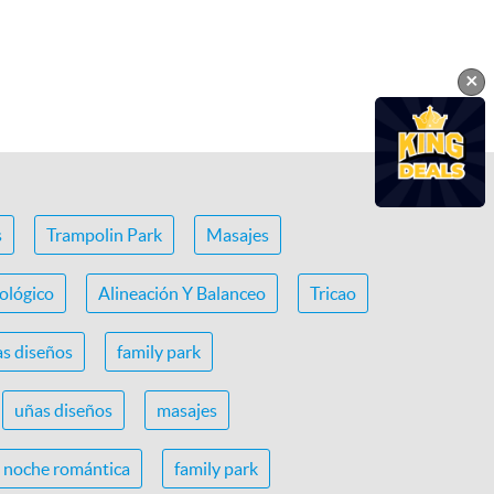
×
s
Trampolin Park
Masajes
ológico
Alineación Y Balanceo
Tricao
s diseños
family park
uñas diseños
masajes
noche romántica
family park