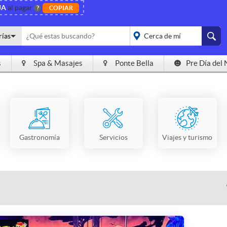
JA
al pagar
?
COPIAR
rías
s
Spa & Masajes
Ponte Bella
Pre Día del 
placeholder="Todo el
país">
Gastronomía
Servicios
Viajes y turismo