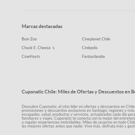
Marcas destacadas
Buin Zoo
Cineplanet Chile
Chuck E. Cheese ´s
Cinépolis
CineHoyts
Fantasilandia
Cuponatic Chile: Miles de Ofertas y Descuentos en B
Descubre Cuponatic, el sitio líder en ofertas y descuentos en Chile
promociones y descuentos exclusivos en Santiago, regiones y más 
escapadas, salud, productos y servicios, actualizados cada día par
familiares y viajes, Cuponatic te conecta con lo mejor del entrete
o regalar experiencias inolvidables. Miles de usuarios en todo Chi
las mejores ofertas antes que nadie. Vive más, disfruta más y ga