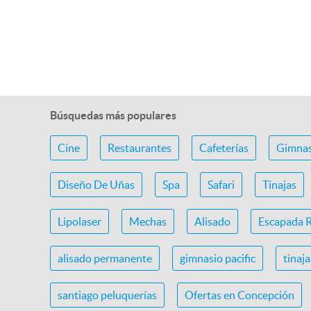
Búsquedas más populares
Cine
Restaurantes
Cafeterías
Gimnas
Diseño De Uñas
Spa
Safari
Tinajas
Lipolaser
Mechas
Alisado
Escapada 
alisado permanente
gimnasio pacific
tinaj
santiago peluquerías
Ofertas en Concepción