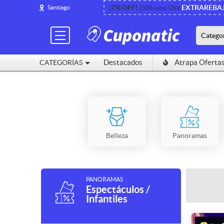
¡7% OFF!
Usa
EXTRAREBA
Santiago
(500 usos)
Catego
Destacados
Atrapa Oferta
CATEGORÍAS
Belleza
Panoramas
PANORAMAS
Espectáculos /
Infantiles