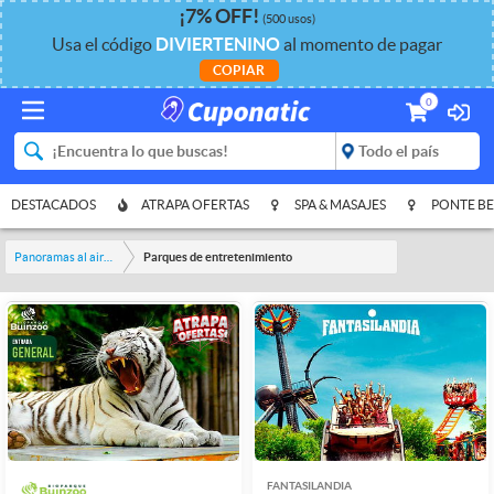
¡
7%
OFF
!
(500 usos)
Usa el código
DIVIERTENINO
al momento de pagar
COPIAR
0
DESTACADOS
ATRAPA OFERTAS
SPA & MASAJES
PONTE BE
Panoramas al aire libre
Parques de entretenimiento
FANTASILANDIA