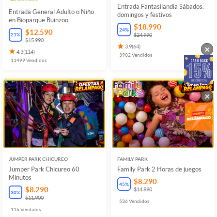
Entrada Fantasilandia Sábados.
Entrada General Adulto o Niño
domingos y festivos
en Bioparque Buinzoo
$18.990
24
%
$12.590
21
%
$24.990
$15.990
×
3.9
(
64
)
4.3
(
114
)
3902
Vendidos
11499
Vendidos
×
JUMPER PARK CHICUREO
FAMILY PARK
Jumper Park Chicureo 60
Family Park 2 Horas de juegos
Minutos
$8.290
45
%
$8.290
$14.990
30
%
$11.900
536
Vendidos
116
Vendidos