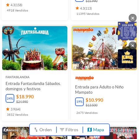
$15.990
4.3
(
158
)
4.3
(
113
)
4918
Vendidos
11395
Vendidos
×
×
FANTASILANDIA
Entrada Fantasilandia Sábados.
Entrada para Adulto o Niño
domingos y festivos
Mampato
$18.990
24
%
$10.990
19
%
$24.990
$13.500
3.9
(
64
)
2675
Vendidos
3832
Vendidos
Orden
Filtros
Mapa