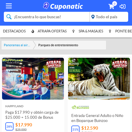
0
DESTACADOS
ATRAPA OFERTAS
SPA & MASAJES
PONTE BE
Panoramas al aire libre
Parques de entretenimiento
HAPPYLAND
Paga $17.990 y obtén carga de
Entrada General Adulto o Niño
$25.000 + 15.000 de Bonus
en Bioparque Buinzoo
$17.990
28
%
$12.590
21
%
$25.000