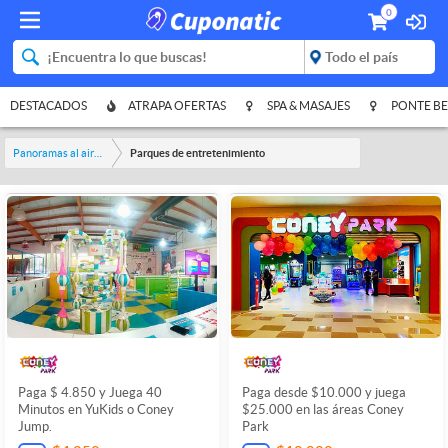
0
DESTACADOS
ATRAPA OFERTAS
SPA & MASAJES
PONTE BE
Panoramas al aire libre
Parques de entretenimiento
Paga $ 4.850 y Juega 40
Paga desde $10.000 y juega
Minutos en YuKids o Coney
$25.000 en las áreas Coney
Jump.
Park