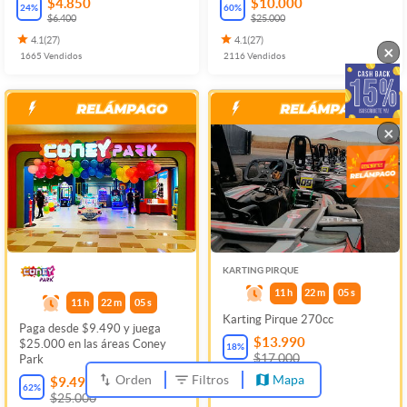
$4.850
$10.000
24
%
60
%
$6.400
$25.000
4.1
(
27
)
4.1
(
27
)
×
1665
Vendidos
2116
Vendidos
×
KARTING PIRQUE
11
h
22
m
05
s
11
h
22
m
05
s
Karting Pirque 270cc
Paga desde $9.490 y juega
$13.990
$25.000 en las áreas Coney
18
%
$17.000
Park
Orden
Filtros
Mapa
$9.490
79
Vendidos
62
%
$25.000