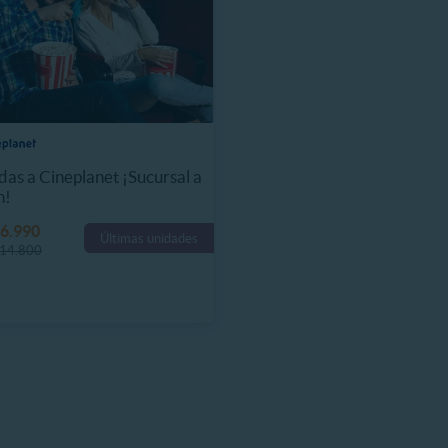
das a Cineplanet ¡Sucursal a
n!
6.990
Últimas unidades
14.800