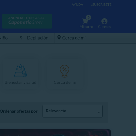
AYUDA
¡SUSCRÍBETE!
0
ANUNCIA TU NEGOCIO
Mi carro
Clientes
Niño
Depilación
Cerca de mí
Bienestar y salud
Cerca de mí
Relevancia
Ordenar ofertas por