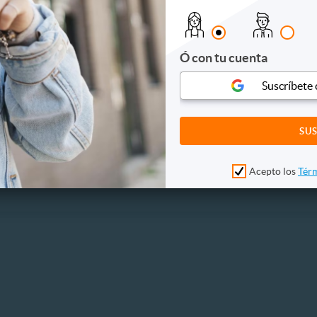
s
es
Ó con tu cuenta
es
s y conciertos
Suscríbete
Acepto los
Térm