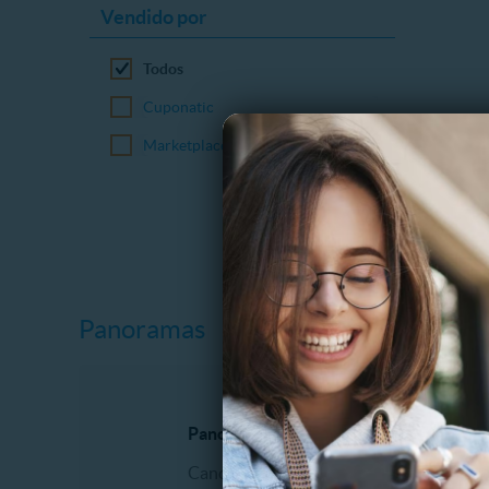
Vendido por
Todos
Cuponatic
Marketplace
Panoramas
Panoramas al aire libre
Espectá
Canopy
Comidas