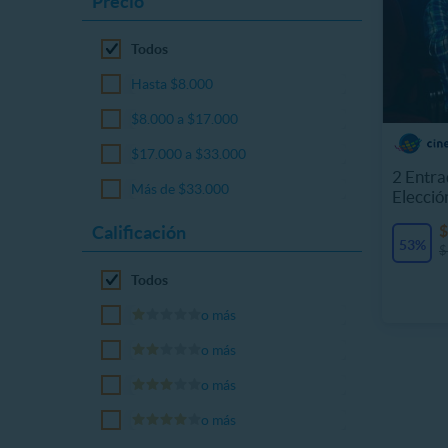
Precio
Todos
Hasta $8.000
$8.000 a $17.000
$17.000 a $33.000
2 Entra
Más de $33.000
Elecció
Calificación
$
53%
$
Todos
o más
o más
o más
o más