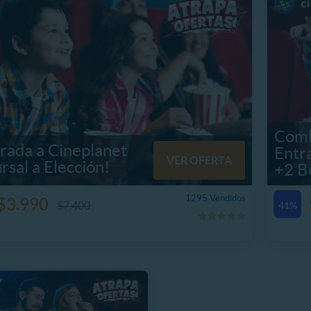
Comb
rada a Cineplanet
Entr
VER OFERTA
rsal a Elección!
+2 B
1295 Vendidos
$3.990
$7.400
41%