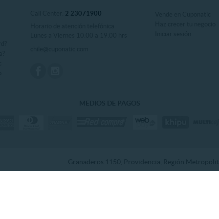
Call Center:
2 23071900
Vende en Cuponatic
Haz crecer tu negocio
Horario de atención telefónica
Iniciar sesión
Lunes a Viernes 10:00 a 19:00 hrs
rd?
chile@cuponatic.com
a?
c
o
MEDIOS DE PAGOS
Granaderos 1150, Providencia, Región Metropolita