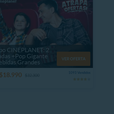
o CINEPLANET: 2
adas +Pop Gigante
VER OFERTA
ebidas Grandes
1093 Vendidos
$18.990
$32.300