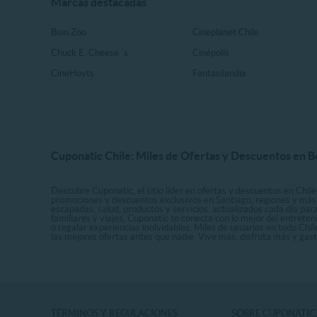
Marcas destacadas
Buin Zoo
Cineplanet Chile
Chuck E. Cheese ´s
Cinépolis
CineHoyts
Fantasilandia
Cuponatic Chile: Miles de Ofertas y Descuentos en B
Descubre Cuponatic, el sitio líder en ofertas y descuentos en Chile
promociones y descuentos exclusivos en Santiago, regiones y más 
escapadas, salud, productos y servicios, actualizados cada día par
familiares y viajes, Cuponatic te conecta con lo mejor del entrete
o regalar experiencias inolvidables. Miles de usuarios en todo Chi
las mejores ofertas antes que nadie. Vive más, disfruta más y ga
TÉRMINOS Y REGULACIONES
SOBRE CUPONATIC