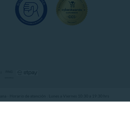
na - Horario de atención : Lunes a Viernes 10:30 a 19:30 hrs