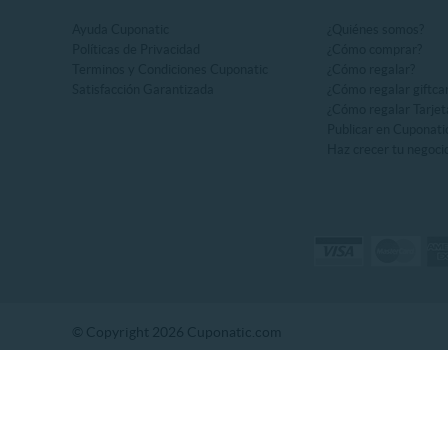
Ayuda Cuponatic
¿Quiénes somos?
Políticas de Privacidad
¿Cómo comprar?
Terminos y Condiciones Cuponatic
¿Cómo regalar?
Satisfacción Garantizada
¿Cómo regalar giftca
¿Cómo regalar Tarjet
Publicar en Cuponati
Haz crecer tu negoci
© Copyright 2026 Cuponatic.com