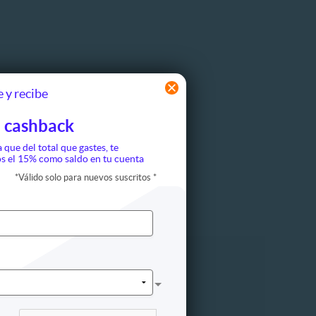
 y recibe
 cashback
a que del total que gastes, te
s el 15% como saldo en tu cuenta
*
Válido solo para nuevos suscritos
*
Cine