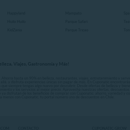
Happyland
Mampato
Spa
Huilo Huilo
Parque Safari
Tea
KidZania
Parque Tricao
Ton
elleza, Viajes, Gastronomía y Más!
. Ahorra hasta un 90% en belleza, restaurantes, viajes, entretenimiento y servici
allá, y disfruta experiencias únicas sin pagar de más. En Cuponatic encontrar
a que siempre tengas algo nuevo por descubrir. Desde ofertas de belleza y biene
nimiento y los servicios al mejor precio. Aprovecha nuestras ofertas, descuento
le ya disfrutan de los beneficios de comprar con Cuponatic: ahorro, variedad y c
sta menos con Cuponatic, tu portal número uno de descuentos en Chile.
.COM
CONTACTO
CUPONATIC GROW