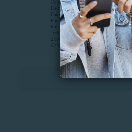
Centros de ski
Erótico
Deportes extremos
Fiestas
Paintball
Humor
Parques de entretenimiento
Infantil
Rafting
Musical
Trekking
Recitale
Zoológicos
Teatro
Otros
Otros