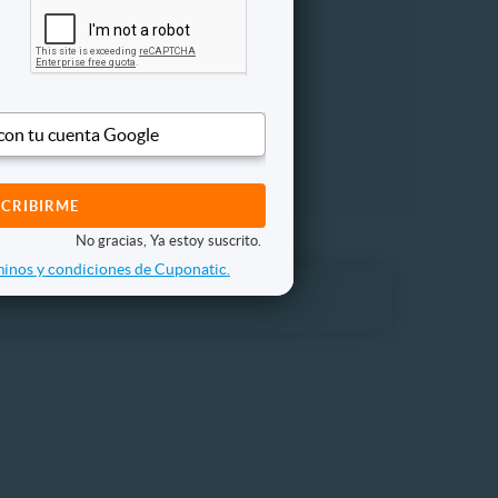
 con tu cuenta Google
No gracias, Ya estoy suscrito.
inos y condiciones de Cuponatic.