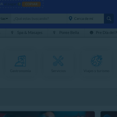
JA
al pagar
?
COPIAR
rías
s
Spa & Masajes
Ponte Bella
Pre Día del 
placeholder="Todo el
país">
Gastronomía
Servicios
Viajes y turismo