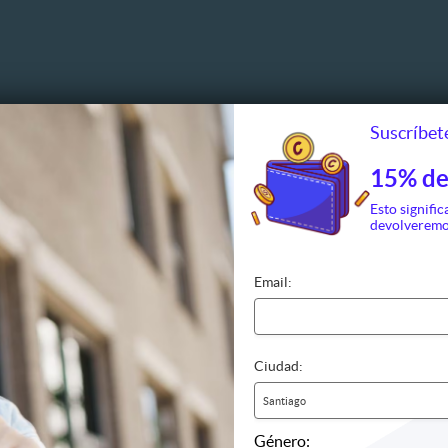
Suscríbete
15% de
Esto signific
devolveremo
Email:
Ciudad:
culos
Hoteles
Moteles
Santiago
 y bebidas
Género: