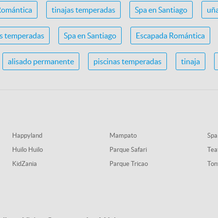
Romántica
tinajas temperadas
Spa en Santiago
uña
as temperadas
Spa en Santiago
Escapada Romántica
alisado permanente
piscinas temperadas
tinaja
Happyland
Mampato
Spa
Huilo Huilo
Parque Safari
Tea
KidZania
Parque Tricao
Ton