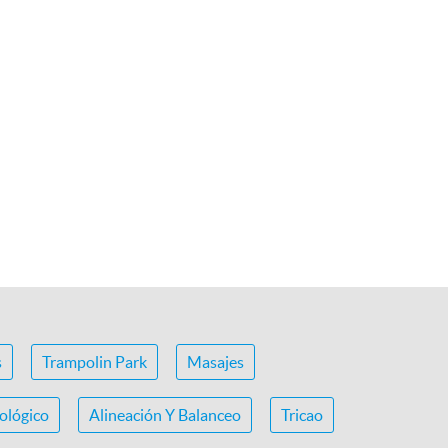
s
Trampolin Park
Masajes
ológico
Alineación Y Balanceo
Tricao