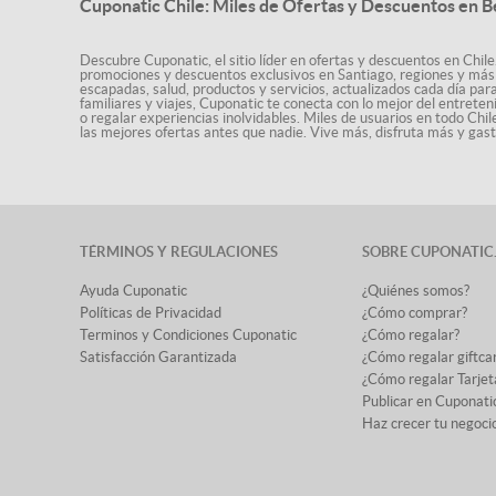
Cuponatic Chile: Miles de Ofertas y Descuentos en B
Descubre Cuponatic, el sitio líder en ofertas y descuentos en Chile
promociones y descuentos exclusivos en Santiago, regiones y más 
escapadas, salud, productos y servicios, actualizados cada día par
familiares y viajes, Cuponatic te conecta con lo mejor del entrete
o regalar experiencias inolvidables. Miles de usuarios en todo Chi
las mejores ofertas antes que nadie. Vive más, disfruta más y ga
TÉRMINOS Y REGULACIONES
SOBRE CUPONATIC
Ayuda Cuponatic
¿Quiénes somos?
Políticas de Privacidad
¿Cómo comprar?
Terminos y Condiciones Cuponatic
¿Cómo regalar?
Satisfacción Garantizada
¿Cómo regalar giftca
¿Cómo regalar Tarjet
Publicar en Cuponati
Haz crecer tu negoci