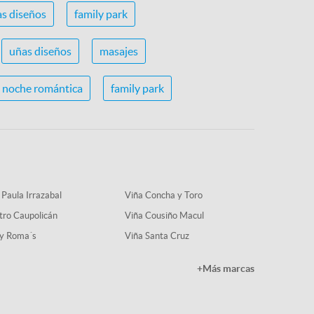
s diseños
family park
uñas diseños
masajes
noche romántica
family park
 Paula Irrazabal
Viña Concha y Toro
tro Caupolicán
Viña Cousiño Macul
y Roma´s
Viña Santa Cruz
+Más marcas