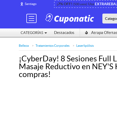
¡7% OFF!
¡7% OFF!
Usa
Usa
EXTRAREBA
EXTRAREBA
Santiago
Santiago
(500 usos)
(500 usos)
Catego
Catego
Destacados
Destacados
Atrapa Oferta
Atrapa Oferta
CATEGORÍAS
CATEGORÍAS
Belleza
Tratamientos Corporales
Laserlipólisis
¡CyberDay! 8 Sesiones Full L
Masaje Reductivo en NEY'S 
compras!