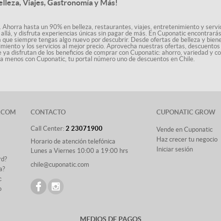
elleza, Viajes, Gastronomía y Más!
. Ahorra hasta un 90% en belleza, restaurantes, viajes, entretenimiento y servici
allá, y disfruta experiencias únicas sin pagar de más. En Cuponatic encontrar
a que siempre tengas algo nuevo por descubrir. Desde ofertas de belleza y biene
nimiento y los servicios al mejor precio. Aprovecha nuestras ofertas, descuento
le ya disfrutan de los beneficios de comprar con Cuponatic: ahorro, variedad y c
sta menos con Cuponatic, tu portal número uno de descuentos en Chile.
.COM
CONTACTO
CUPONATIC GROW
Call Center:
2 23071900
Vende en Cuponatic
Haz crecer tu negocio
Horario de atención telefónica
Iniciar sesión
Lunes a Viernes 10:00 a 19:00 hrs
rd?
chile@cuponatic.com
a?
c
o
MEDIOS DE PAGOS