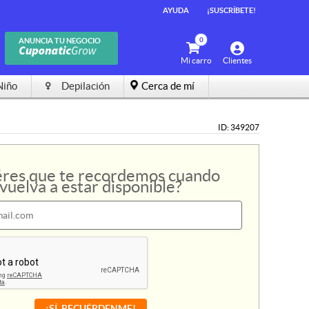
AYUDA
AYUDA
¡SUSCRÍBETE!
¡SUSCRÍBETE!
0
0
ANUNCIA TU NEGOCIO
ANUNCIA TU NEGOCIO
Mi carro
Mi carro
Clientes
Clientes
Niño
Niño
Depilación
Depilación
Cerca de mí
Cerca de mí
ID: 349207
res que te recordemos cuando
vuelva a estar disponible?
¡SÍ, RECUÉRDENME!