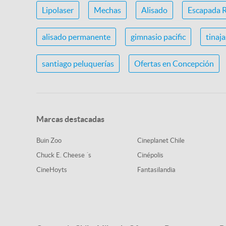
Lipolaser
Mechas
Alisado
Escapada 
alisado permanente
gimnasio pacific
tinaj
santiago peluquerías
Ofertas en Concepción
Marcas destacadas
Buin Zoo
Cineplanet Chile
Chuck E. Cheese ´s
Cinépolis
CineHoyts
Fantasilandia