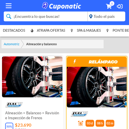
0
DESTACADOS
ATRAPA OFERTAS
SPA & MASAJES
PONTE BE
Automotriz
Alineación y balanceo
Alineación + Balanceo + Revisión
e Inspección de Frenos
03
d
08
h
02
m
$23.690
50
%