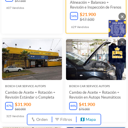
$47.500
Alineación + Balanceo +
Revisión e Inspección de Frenos
607
Vendidos
$21.900
×
54
%
$47.500
629
Vendidos
×
BOSCH CAR SERVICE AUTOPS
BOSCH CAR SERVICE AUTOPS
Cambio de Aceite + Rotación +
Cambio de Aceite + Rotación +
Revisión Estándar o Completa
Revisión en Autops Neumáticos
$31.900
$41.900
47
%
44
%
$60.000
$75.000
325
Vendidos
282
Vendidos
Orden
Filtros
Mapa