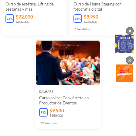
Curso de estética: Lifting de
Curso de Home Staging con
pestañas y más
fotografía digital
$72.000
$9.990
28
%
96
%
$100.000
$255.600
×
1
Vendidos
×
DALHART
Curso online: Conviértete en
Productor de Eventos
$9.900
93
%
$150.000
22
Vendidos