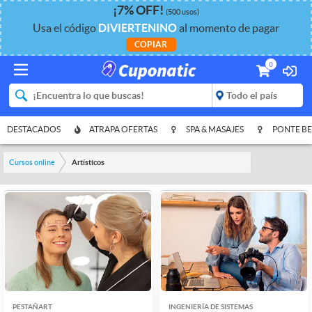
¡
7%
OFF
!
(500 usos)
Usa el código
DIVIERTENINO
al momento de pagar
COPIAR
0
DESTACADOS
ATRAPA OFERTAS
SPA & MASAJES
PONTE BE
Cursos online
Artísticos
PESTAÑART
INGENIERÍA DE SISTEMAS