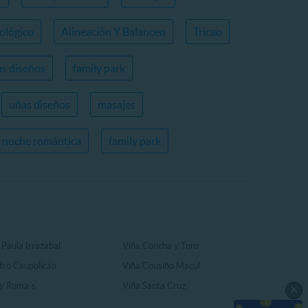
ológico
Alineación Y Balanceo
Tricao
s diseños
family park
uñas diseños
masajes
noche romántica
family park
 Paula Irrazabal
Viña Concha y Toro
tro Caupolicán
Viña Cousiño Macul
y Roma´s
Viña Santa Cruz
×