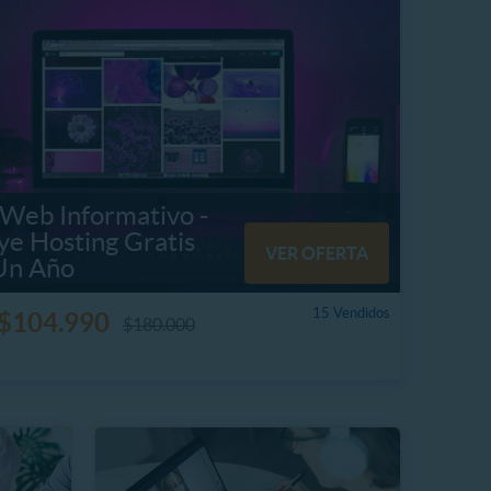
 Web Informativo -
ye Hosting Gratis
VER OFERTA
Un Año
15 Vendidos
$104.990
$180.000