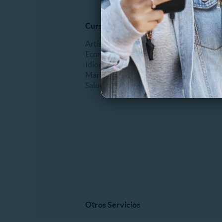
Cursos online
Mascot
Artísticos
Veterina
Economía
Idiomas
Marketing
Salud
Otros Servicios