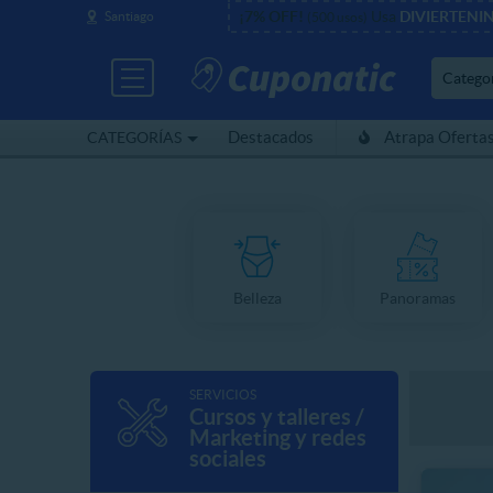
¡7% OFF!
Usa
DIVIERTENI
Santiago
(500 usos)
Catego
Destacados
Atrapa Oferta
CATEGORÍAS
Belleza
Panoramas
SERVICIOS
Cursos y talleres /
Marketing y redes
sociales