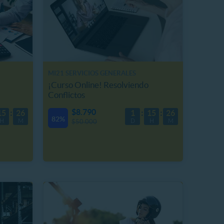
MI21 SERVICIOS GENERALES
¡Curso Online! Resolviendo
Conflictos
$8.790
15
26
1
15
26
82%
H
M
D
H
M
$50.000