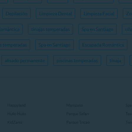
Depilación
Limpieza Dental
Limpieza Facial
Zo
Romántica
tinajas temperadas
Spa en Santiago
uña
as temperadas
Spa en Santiago
Escapada Romántica
alisado permanente
piscinas temperadas
tinaja
Happyland
Mampato
Spa
Huilo Huilo
Parque Safari
Tea
KidZania
Parque Tricao
Ton