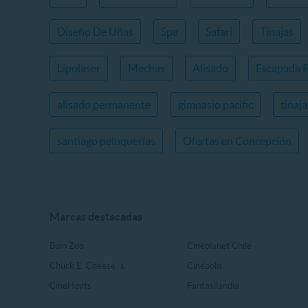
Diseño De Uñas
Spa
Safari
Tinajas
Lipolaser
Mechas
Alisado
Escapada 
alisado permanente
gimnasio pacific
tinaj
santiago peluquerías
Ofertas en Concepción
Marcas destacadas
Buin Zoo
Cineplanet Chile
Chuck E. Cheese ´s
Cinépolis
CineHoyts
Fantasilandia