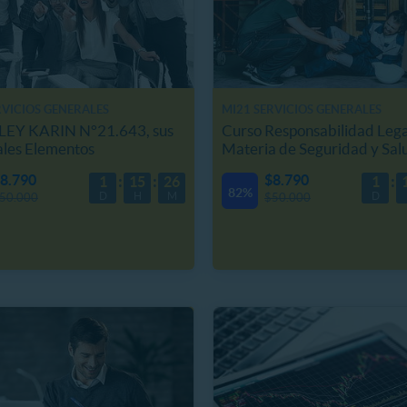
RVICIOS GENERALES
MI21 SERVICIOS GENERALES
 LEY KARIN N°21.643, sus
Curso Responsabilidad Lega
ales Elementos
Materia de Seguridad y Sal
8.790
$8.790
1
15
26
1
82%
D
H
M
D
50.000
$50.000