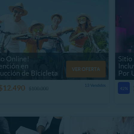
o Online!
Sitio
ención en
Inclu
VER OFERTA
cción de Bicicleta
Por 
13 Vendidos
$12.490
$100.000
42%