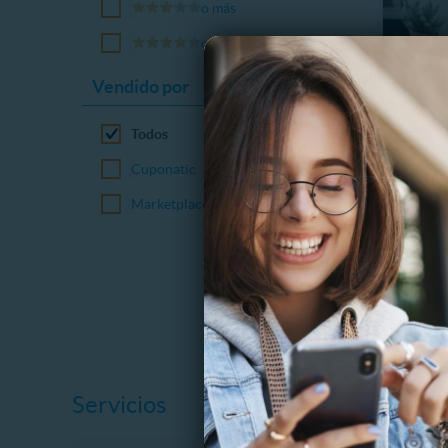
o más
o más
Vendido por
MI21 SE
Curso C
Todos
DECLA
Cuponatic
$
53%
$
Marketplace
Servicios