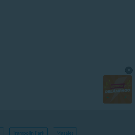
×
s
Trampolin Park
Masajes