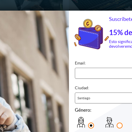
Suscríbete
RVICIOS GENERALES
BENOWU
15% de
ontabilidad para PyME:
Curso Online:Inversión en B
RACIÓN DE IMPUESTOS
Criptomonedas desde cero
Esto signific
devolveremo
18713.3 km, Santiago
11.790
1
15
26
$6.900
615
D
H
M
25.000
94%
$106.530
Email:
Ciudad:
Santiago
Género: