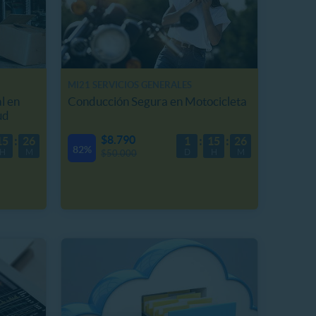
MI21 SERVICIOS GENERALES
l en
Conducción Segura en Motocicleta
ud
$8.790
15
26
1
15
26
82%
H
M
D
H
M
$50.000