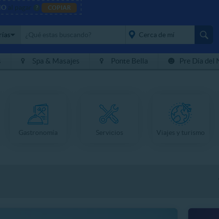
NO
al pagar
?
COPIAR
rías
s
Spa & Masajes
Ponte Bella
Pre Día del 
placeholder="Todo el
país">
Gastronomía
Servicios
Viajes y turismo