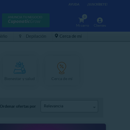
AYUDA
¡SUSCRÍBETE!
0
ANUNCIA TU NEGOCIO
Mi carro
Clientes
Niño
Depilación
Cerca de mí
Bienestar y salud
Cerca de mí
Relevancia
Ordenar ofertas por