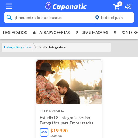
0
DESTACADOS
ATRAPA OFERTAS
SPA & MASAJES
PONTE BE
Fotografía y video
Sesión fotográfica
F8 FOTOGRAFIA
Estudio F8 Fotografia Sesión
Fotográfica para Embarazadas
$19.990
60
%
$50.000