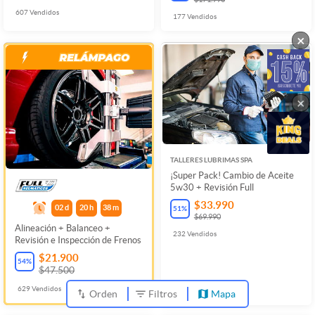
607
Vendidos
177
Vendidos
×
×
TALLERES LUBRIMAS SPA
¡Super Pack! Cambio de Aceite
5w30 + Revisión Full
$33.990
02
d
20
h
38
m
51
%
$69.990
Alineación + Balanceo +
232
Vendidos
Revisión e Inspección de Frenos
$21.900
54
%
$47.500
629
Vendidos
Orden
Filtros
Mapa