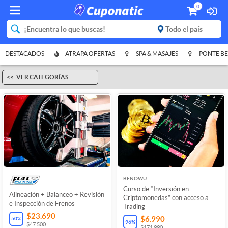
0
DESTACADOS
ATRAPA OFERTAS
SPA & MASAJES
PONTE BE
VER CATEGORÍAS
BENOWU
Curso de “Inversión en
Alineación + Balanceo + Revisión
Criptomonedas” con acceso a
e Inspección de Frenos
Trading
$23.690
$6.990
50
%
96
%
$47.500
$171.990