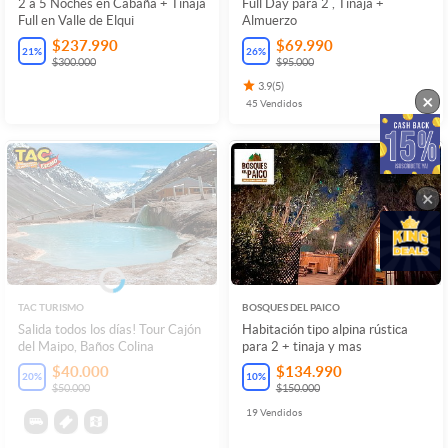
2 a 5 Noches en Cabaña + Tinaja
Full Day para 2 , Tinaja +
Full en Valle de Elqui
Almuerzo
$237.990
$69.990
21
%
26
%
$300.000
$95.000
3.9
(
5
)
×
45
Vendidos
×
TAC TURISMO
BOSQUES DEL PAICO
Salida todos los días! Tour Cajón
Habitación tipo alpina rústica
del Maipo, Baños Colina
para 2 + tinaja y mas
$40.000
$134.990
20
%
10
%
$50.000
$150.000
19
Vendidos