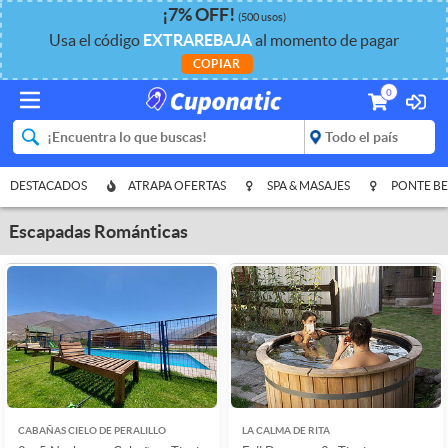
¡
7%
OFF
!
(500 usos)
Usa el código
EXTRAREBAJA
al momento de pagar
COPIAR
0
DESTACADOS
ATRAPA OFERTAS
SPA & MASAJES
PONTE BE
Escapadas Románticas
CABAÑAS CIELO DE PERALILLO
LA CALMA DE RITA