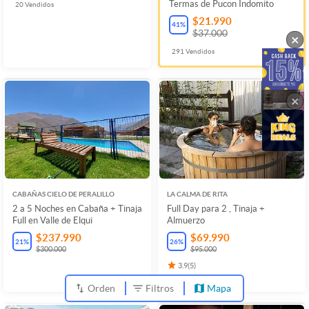
Termas de Pucon Indomito
20
Vendidos
$21.990
41
%
$37.000
×
291
Vendidos
×
CABAÑAS CIELO DE PERALILLO
LA CALMA DE RITA
2 a 5 Noches en Cabaña + Tinaja
Full Day para 2 , Tinaja +
Full en Valle de Elqui
Almuerzo
$237.990
$69.990
21
%
26
%
$300.000
$95.000
3.9
(
5
)
45
Vendidos
Orden
Filtros
Mapa