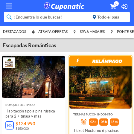
0
DESTACADOS
ATRAPA OFERTAS
SPA & MASAJES
PONTE BE
Escapadas Románticas
BOSQUES DEL PAICO
Habitación tipo alpina rústica
TERMAS PUCON INDOMITO
para 2 + tinaja y mas
02
d
08
h
18
m
$134.990
10
%
$150.000
Ticket Nocturno 6 piscinas