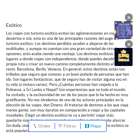
×
Exótico
Los viajes con turismo exótico evitan las aglomeraciones en viajes a
desiertos e isla, esta es una de las principales razones del auge del
×
turismo exótico. Los destinos perdidos ayudan a alejarse de las
multitudes, y aunque no cuentan con una gran variedad de circuitos ni
opciones, esto acaba siendo una ventaja. Los destinos exóticos son
lugares a donde viajes con independencia, donde puedes decidir tu
propia ruta y crear un nuevo camino completamente distinto al del
resto. Barcelona, Berlín, Venecia. En general, estos destinos están tan
trillados que seguro que conoces a un buen puñado de personas que han
ido. Son lugares fantásticos, que de seguro has de visitar alguna vez en
tu vida (o incluso varias). Pero ¿Cuántas personas han viajado a la
Polinesia, a Sri Lanka o Nepal? Son experiencias que no todo el mundo
ha visitado, y la exclusividad de ser de los pocos que lo ha hecho es muy
gratificante. No nos olvidemos de uno de los actores principales en la
elección de los viajes, don Dinero. Al tratarse de destinos a los que viaja
menos gente, son muy baratos en comparación a viajar a las capitales
mundiales. Elegir un destino exótico te va a permitir viajar más,
quedarte más tiempo, comprar más recuerdos o simplemente ahorrar.
Sin duda, una de las razones principales de por qué el turismo exótico se
Orden
Filtros
Mapa
está popularizando.