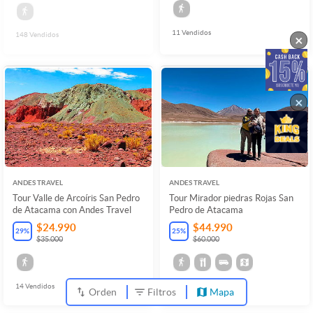
11
Vendidos
148
Vendidos
×
×
ANDES TRAVEL
ANDES TRAVEL
Tour Valle de Arcoíris San Pedro
Tour Mirador piedras Rojas San
de Atacama con Andes Travel
Pedro de Atacama
$24.990
$44.990
29
%
25
%
$35.000
$60.000
14
Vendidos
17
Vendidos
Orden
Filtros
Mapa