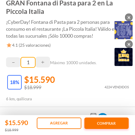
GRAN Fontana di Pasta para 2 en La
Piccola Italia
×
¡CyberDay! Fontana di Pasta para 2 personas para
consumo en el restaurante ¡La Piccola Italia! Válido en
todas las sucursales ¡Sólo 10000 compras!
×
4.1
(
25
valoraciones)
–
+
Máximo
10000
unidades.
$15.590
18
%
$18.999
4224 VENDIDOS
6 km, quilicura
$15.590
AGREGAR
COMPRAR
$18.999