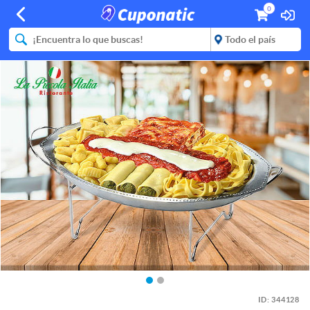
0
ID:
344128