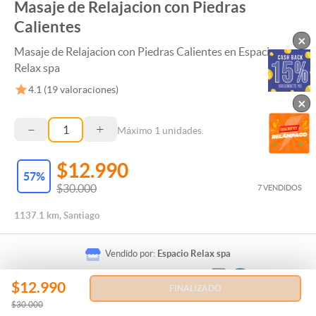
Masaje de Relajacion con Piedras
Calientes
×
Masaje de Relajacion con Piedras Calientes en Espacio
Relax spa
4.1
(
19
valoraciones)
×
–
+
Máximo
1
unidades.
$12.990
57
%
$30.000
7 VENDIDOS
1137.1 km, Santiago
Vendido por:
Espacio Relax spa
$12.990
FINALIZADO
$30.000