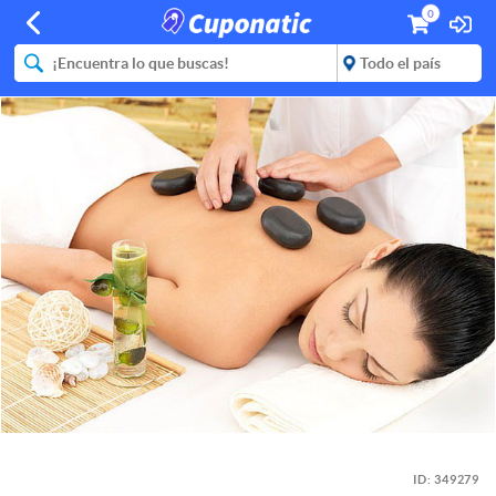
0
ID:
349279