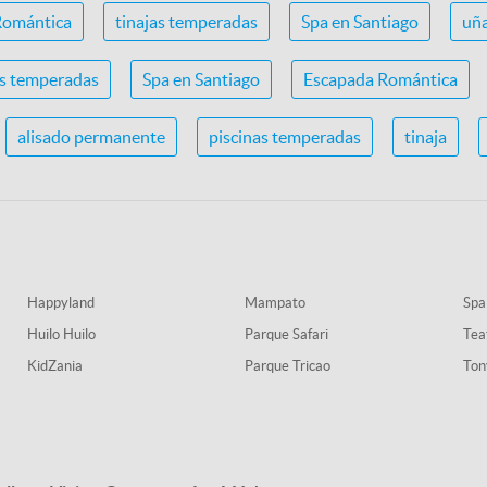
Romántica
tinajas temperadas
Spa en Santiago
uña
as temperadas
Spa en Santiago
Escapada Romántica
alisado permanente
piscinas temperadas
tinaja
Happyland
Mampato
Spa
Huilo Huilo
Parque Safari
Tea
KidZania
Parque Tricao
Ton