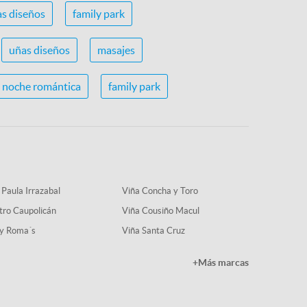
s diseños
family park
uñas diseños
masajes
noche romántica
family park
 Paula Irrazabal
Viña Concha y Toro
tro Caupolicán
Viña Cousiño Macul
y Roma´s
Viña Santa Cruz
+Más marcas