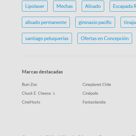
Lipolaser
Mechas
Alisado
Escapada 
alisado permanente
gimnasio pacific
tinaj
santiago peluquerías
Ofertas en Concepción
Marcas destacadas
Buin Zoo
Cineplanet Chile
Chuck E. Cheese ´s
Cinépolis
CineHoyts
Fantasilandia