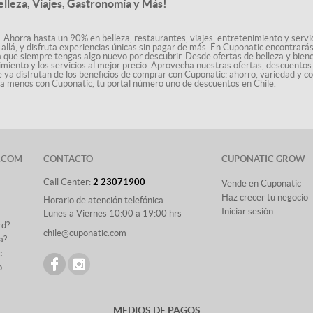
elleza, Viajes, Gastronomía y Más!
. Ahorra hasta un 90% en belleza, restaurantes, viajes, entretenimiento y servici
allá, y disfruta experiencias únicas sin pagar de más. En Cuponatic encontrar
a que siempre tengas algo nuevo por descubrir. Desde ofertas de belleza y biene
nimiento y los servicios al mejor precio. Aprovecha nuestras ofertas, descuento
le ya disfrutan de los beneficios de comprar con Cuponatic: ahorro, variedad y c
sta menos con Cuponatic, tu portal número uno de descuentos en Chile.
.COM
CONTACTO
CUPONATIC GROW
Call Center:
2 23071900
Vende en Cuponatic
Haz crecer tu negocio
Horario de atención telefónica
Iniciar sesión
Lunes a Viernes 10:00 a 19:00 hrs
rd?
chile@cuponatic.com
a?
c
o
MEDIOS DE PAGOS