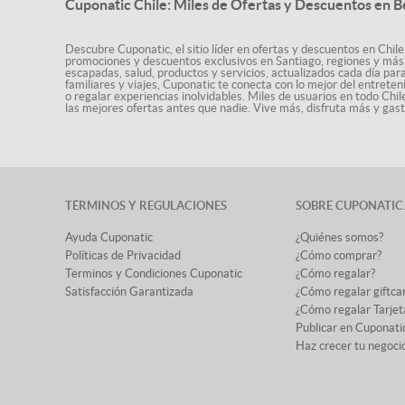
Cuponatic Chile: Miles de Ofertas y Descuentos en B
Descubre Cuponatic, el sitio líder en ofertas y descuentos en Chile
promociones y descuentos exclusivos en Santiago, regiones y más 
escapadas, salud, productos y servicios, actualizados cada día par
familiares y viajes, Cuponatic te conecta con lo mejor del entrete
o regalar experiencias inolvidables. Miles de usuarios en todo Chi
las mejores ofertas antes que nadie. Vive más, disfruta más y ga
TÉRMINOS Y REGULACIONES
SOBRE CUPONATIC
Ayuda Cuponatic
¿Quiénes somos?
Políticas de Privacidad
¿Cómo comprar?
Terminos y Condiciones Cuponatic
¿Cómo regalar?
Satisfacción Garantizada
¿Cómo regalar giftca
¿Cómo regalar Tarjet
Publicar en Cuponati
Haz crecer tu negoci