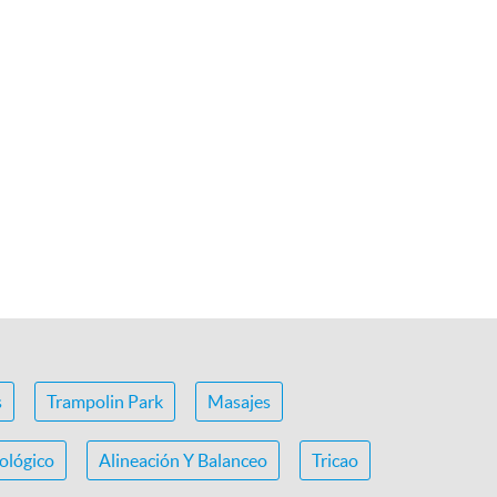
s
Trampolin Park
Masajes
ológico
Alineación Y Balanceo
Tricao