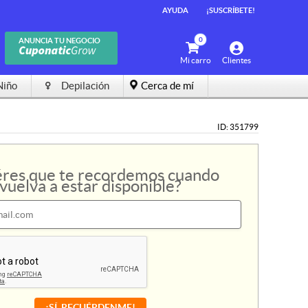
AYUDA
AYUDA
¡SUSCRÍBETE!
¡SUSCRÍBETE!
0
0
ANUNCIA TU NEGOCIO
ANUNCIA TU NEGOCIO
Mi carro
Mi carro
Clientes
Clientes
Niño
Niño
Depilación
Depilación
Cerca de mí
Cerca de mí
ID: 351799
res que te recordemos cuando
vuelva a estar disponible?
¡SÍ, RECUÉRDENME!