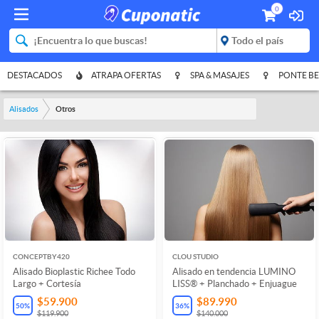
0
DESTACADOS
ATRAPA OFERTAS
SPA & MASAJES
PONTE BE
Alisados
Otros
CONCEPTBY420
CLOU STUDIO
Alisado Bioplastic Richee Todo
Alisado en tendencia LUMINO
Largo + Cortesía
LISS® + Planchado + Enjuague
$59.900
$89.990
50
%
36
%
$119.900
$140.000