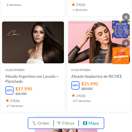
3
Vendidos
3.9
(
26
)
1
Vendidos
×
×
CLOU STUDIO
CLOU STUDIO
Alisado Argentino con Lavado +
Alisado bioplastica de RICHEE
Planchado
$25.990
68
%
$17.990
$80.000
68
%
$55.990
3.9
(
26
)
3.9
(
26
)
137
Vendidos
67
Vendidos
Orden
Filtros
Mapa