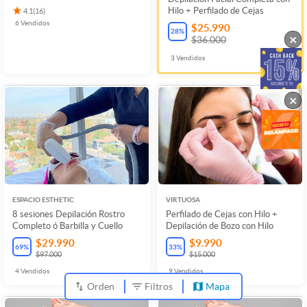
Hilo + Perfilado de Cejas
4.1
(
16
)
6
Vendidos
$25.990
28
%
×
$36.000
3
Vendidos
×
ESPACIO ESTHETIC
VIRTUOSA
8 sesiones Depilación Rostro
Perfilado de Cejas con Hilo +
Completo ó Barbilla y Cuello
Depilación de Bozo con Hilo
$29.990
$9.990
69
%
33
%
$97.000
$15.000
4
Vendidos
9
Vendidos
Orden
Filtros
Mapa