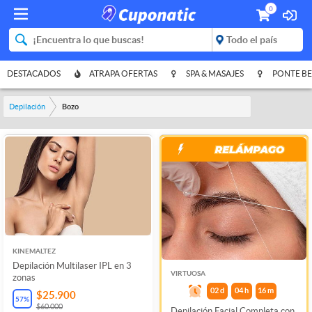
0
DESTACADOS
ATRAPA OFERTAS
SPA & MASAJES
PONTE BE
Depilación
Bozo
KINEMALTEZ
Depilación Multilaser IPL en 3
VIRTUOSA
zonas
02
d
04
h
16
m
$25.900
57
%
$60.000
Depilación Facial Completa con