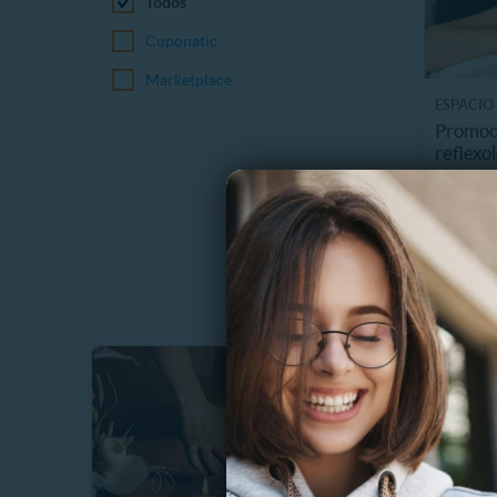
Todos
Cuponatic
Marketplace
ESPACIO
Promoci
reflexo
8723 k
$
35%
$