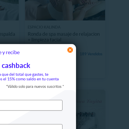
ESPACIO KALINDA
espalda
Ronda de spa masaje de relajacion
+ limpieza facial
8723 km, La Granja
 y recibe
$35.990
 Vendidos
189 Vendidos
49%
$70.000
 cashback
a que del total que gastes, te
s el 15% como saldo en tu cuenta
*
Válido solo para nuevos suscritos
*