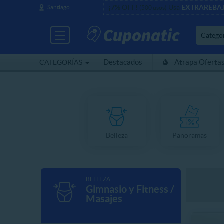
¡7% OFF!
Usa
EXTRAREBA
Santiago
(500 usos)
Catego
Destacados
Atrapa Oferta
CATEGORÍAS
Belleza
Panoramas
BELLEZA
Gimnasio y Fitness /
Masajes