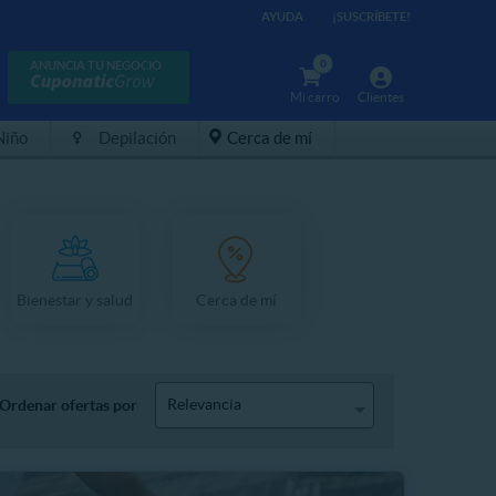
AYUDA
¡SUSCRÍBETE!
0
ANUNCIA TU NEGOCIO
Mi carro
Clientes
Niño
Depilación
Cerca de mí
Bienestar y salud
Cerca de mí
Relevancia
Ordenar ofertas por