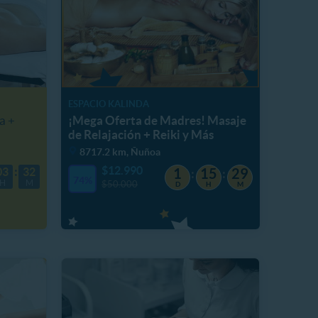
ESPACIO KALINDA
a +
¡Mega Oferta de Madres! Masaje
de Relajación + Reiki y Más
8717.2 km, Ñuñoa
$12.990
03
32
1
15
29
74%
H
M
$50.000
D
H
M