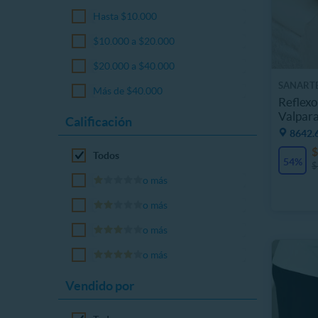
Hasta $10.000
$10.000 a $20.000
$20.000 a $40.000
SANART
Más de $40.000
Reflexo
Valpara
Calificación
8642.6
$
Todos
54%
$
o más
o más
o más
o más
Vendido por