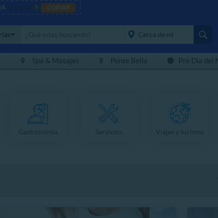
JA
al pagar
?
COPIAR
rías
s
Spa & Masajes
Ponte Bella
Pre Día del 
placeholder="Todo el
país">
Gastronomía
Servicios
Viajes y turismo