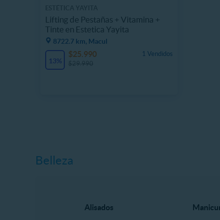
ESTÉTICA YAYITA
Lifting de Pestañas + Vitamina +
Tinte en Estetica Yayita
8722.7 km, Macul
$25.990
1 Vendidos
13%
$29.990
Belleza
Alisados
Manicur