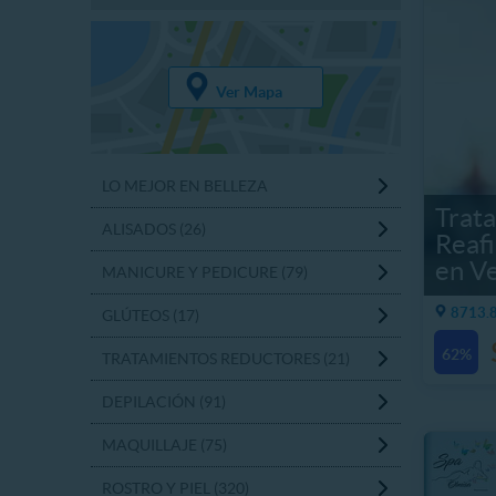
Ver Mapa
LO MEJOR EN BELLEZA
Trat
ALISADOS (26)
Reaf
en V
MANICURE Y PEDICURE (79)
8713.8
GLÚTEOS (17)
62%
TRATAMIENTOS REDUCTORES (21)
DEPILACIÓN (91)
MAQUILLAJE (75)
ROSTRO Y PIEL (320)