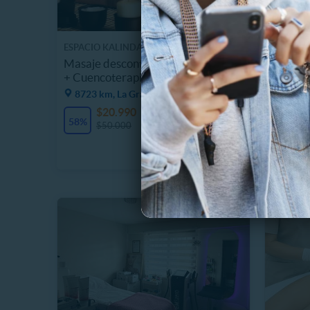
ESPACIO KALINDA
ESPACIO
Masaje descontracturante espalda
Masaje 
+ Cuencoterapia + Drenaje
Craneal
8723 km, La Granja
8723 k
$20.990
$
1 Vendidos
58%
58%
$50.000
$