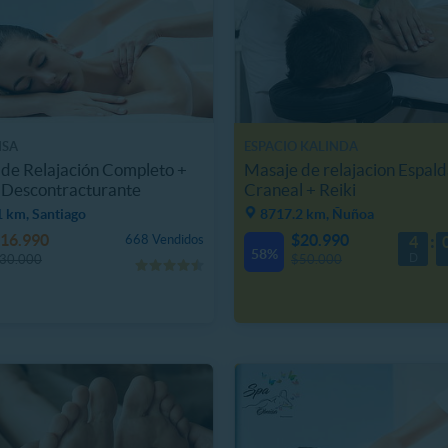
ISA
ESPACIO KALINDA
de Relajación Completo +
Masaje de relajacion Espald
 Descontracturante
Craneal + Reiki
 km, Santiago
8717.2 km, Ñuñoa
16.990
$20.990
668 Vendidos
4
58%
D
30.000
$50.000