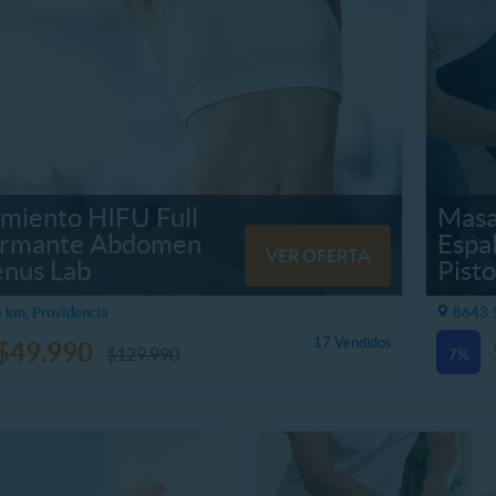
amiento HIFU Full
Masa
irmante Abdomen
Espal
VER OFERTA
enus Lab
Pisto
 km, Providencia
8643.1
17 Vendidos
$49.990
$129.990
7%