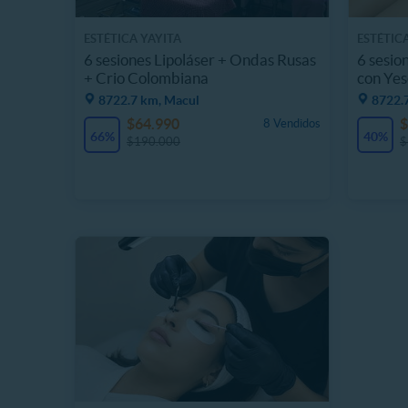
ESTÉTICA YAYITA
ESTÉTIC
6 sesiones Lipoláser + Ondas Rusas
6 sesio
+ Crio Colombiana
con Yes
8722.7 km, Macul
8722.
$64.990
$
8 Vendidos
66%
40%
$190.000
$