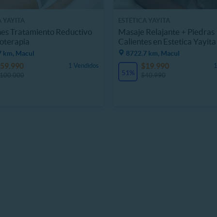
A YAYITA
ESTÉTICA YAYITA
nes Tratamiento Reductivo
Masaje Relajante + Piedras
oterapia
Calientes en Estetica Yayita
7 km, Macul
8722.7 km, Macul
59.990
$19.990
1 Vendidos
1
51%
100.000
$40.990