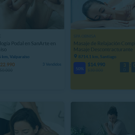
E
SPA OBNISA
logía Podal en SanArte en
Masaje de Relajación Compl
iso
Masaje Descontracturante
 km, Valparaíso
8714.1 km, Santiago
22.990
$14.990
3 Vendidos
3
50%
D
50.000
$30.000