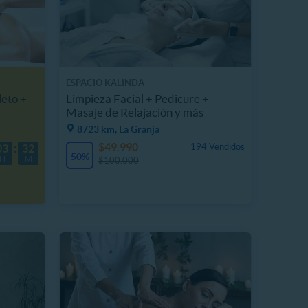
ESPACIO KALINDA
eto +
Limpieza Facial + Pedicure +
Masaje de Relajación y más
8723 km, La Granja
$49.990
194 Vendidos
03
32
50%
H
M
$100.000