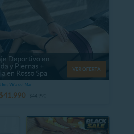
je Deportivo en
da y Piernas +
VER OFERTA
la en Rosso Spa
 km, Viña del Mar
$41.990
$44.990