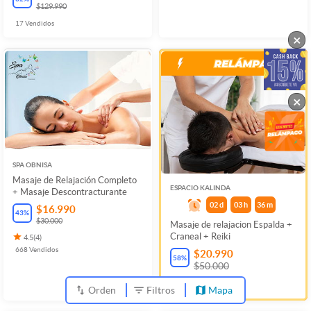
$129.990
17
Vendidos
×
×
SPA OBNISA
Masaje de Relajación Completo
ESPACIO KALINDA
+ Masaje Descontracturante
02
d
03
h
36
m
$16.990
43
%
$30.000
Masaje de relajacion Espalda +
Craneal + Reiki
4.5
(
4
)
668
Vendidos
$20.990
58
%
$50.000
197
Vendidos
Orden
Filtros
Mapa