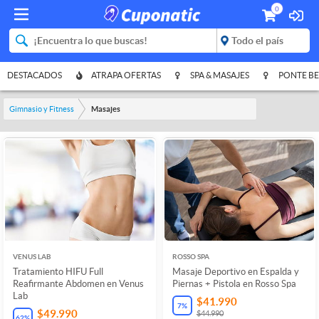
0
DESTACADOS
ATRAPA OFERTAS
SPA & MASAJES
PONTE BE
Gimnasio y Fitness
Masajes
VENUS LAB
ROSSO SPA
Tratamiento HIFU Full
Masaje Deportivo en Espalda y
Reafirmante Abdomen en Venus
Piernas + Pistola en Rosso Spa
Lab
$41.990
7
%
$49.990
$44.990
62
%