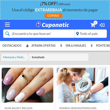
¡
7%
OFF
!
(500 usos)
Usa el código
EXTRAREBAJA
al momento de pagar
COPIAR
0
DESTACADOS
ATRAPA OFERTAS
SPA & MASAJES
PONTE BE
Manicure y Pedicure
Esmaltado
ALMA SALUD Y BELLEZA
ROMINA VENEGAS PODOLOGÍA