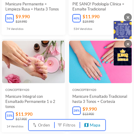
Manicure Permanente +
PIE SANO! Podología Clínica +
Limpieza Rusa + Hasta 3 Tonos
Esmalte Tradicional
×
$9.990
$11.990
50
%
40
%
$19.990
$19.990
74
Vendidos
534
Vendidos
×
CONCEPTBY420
CONCEPTBY420
Manicure Integral con
Manicure Esmaltado Tradicional
Esmaltado Permanente 1 o 2
hasta 3 Tonos + Cortesía
tonos
$9.990
28
%
$11.990
$13.900
33
%
$17.900
12
Vendidos
Orden
Filtros
Mapa
14
Vendidos