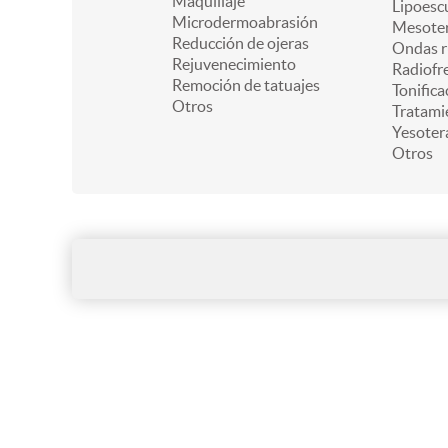
Maquillaje
Lipoesc
Microdermoabrasión
Mesoter
Reducción de ojeras
Ondas r
Rejuvenecimiento
Radiofr
Remoción de tatuajes
Tonifica
Otros
Tratami
Yesoter
Otros