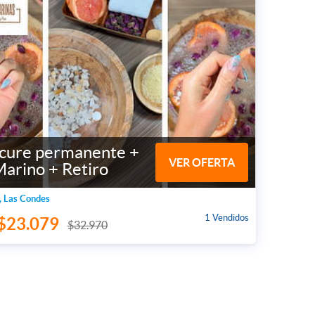
cure permanente +
VER OFERTA
arino + Retiro
, Las Condes
1 Vendidos
$23.079
$32.970