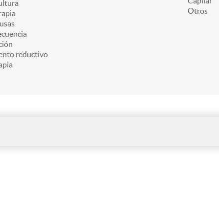
Capilar
ultura
Otros
apia
usas
ecuencia
ción
ento reductivo
apia