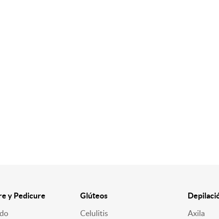
e y Pedicure
Glúteos
Depilaci
ado
Celulitis
Axila