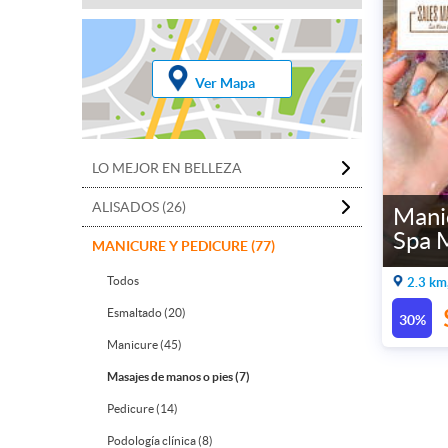
Ver Mapa
LO MEJOR EN BELLEZA
ALISADOS (26)
Mani
Spa M
MANICURE Y PEDICURE (77)
Todos
2.3 km
Esmaltado (20)
30%
Manicure (45)
Masajes de manos o pies (7)
Pedicure (14)
Podología clínica (8)