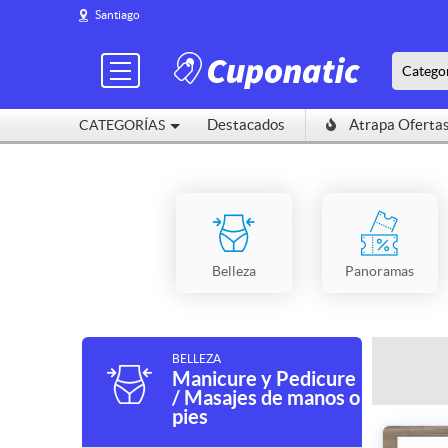
Santiago
Catego
Destacados
Atrapa Oferta
CATEGORÍAS
Belleza
Panoramas
BELLEZA
Manicure y Pedicure
/ Masajes de manos o
pies