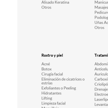
Alisado Keratina
Manicu
Otros
Masajes
Pedicur
Podologí
Uñas Acr
Otros
Rostro y piel
Tratami
Acné
Abdomin
Botox
Anticelu
Cirugía facial
Auricul
Eliminación de cicatrices o
Carboxi
estrías
Criolipó
Exfoliantes o Peeling
Drenaje 
Hidratantes
Electro
Lifting
Laserlip
Limpieza facial
Levanta