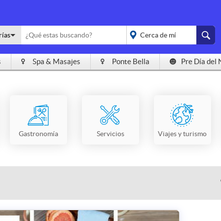
rías
s
Spa & Masajes
Ponte Bella
Pre Día del 
placeholder="Todo el
país">
Gastronomía
Servicios
Viajes y turismo