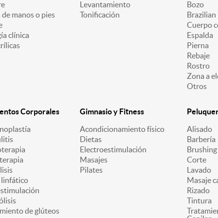
re
Levantamiento
Bozo
 de manos o pies
Tonificación
Brazilian
e
Cuerpo c
a clínica
Espalda
ílicas
Pierna
Rebaje
Rostro
Zona a el
Otros
entos Corporales
Gimnasio y Fitness
Peluquerí
oplastía
Acondicionamiento físico
Alisado
litis
Dietas
Barbería
oterapia
Electroestimulación
Brushing
terapia
Masajes
Corte
lisis
Pilates
Lavado
linfático
Masaje ca
estimulación
Rizado
ólisis
Tintura
miento de glúteos
Tratamie