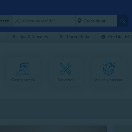
rías
s
Spa & Masajes
Ponte Bella
Pre Día del 
placeholder="Todo el
país">
Gastronomía
Servicios
Viajes y turismo