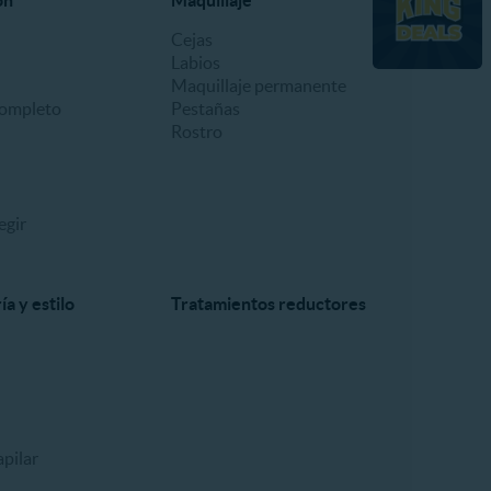
ón
Maquillaje
Cejas
Labios
Maquillaje permanente
ompleto
Pestañas
Rostro
egir
a y estilo
Tratamientos reductores
pilar