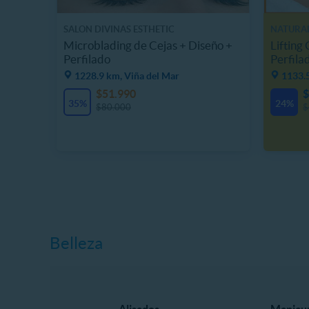
SALON DIVINAS ESTHETIC
NATURAL
Microblading de Cejas + Diseño +
Lifting
Perfilado
Perfila
1228.9 km, Viña del Mar
1133.
$51.990
$
35%
24%
$80.000
$
Belleza