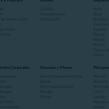
e y Pedicure
Glúteos
Depilaci
ado
Celulitis
Axila
re
Levantamiento
Bozo
 de manos o pies
Tonificación
Brazilian
e
Cuerpo c
a clínica
Espalda
ílicas
Pierna
Rebaje
Rostro
Zona a el
Otros
entos Corporales
Gimnasio y Fitness
Peluquerí
oplastía
Acondicionamiento físico
Alisado
litis
Dietas
Barbería
oterapia
Electroestimulación
Brushing
terapia
Masajes
Corte
lisis
Pilates
Lavado
linfático
Masaje ca
estimulación
Rizado