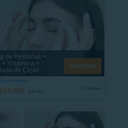
ng de Pestañas +
 + Vitamina +
VER OFERTA
lado de Cejas
 km, Providencia
12 Vendidos
$19.990
$35.000