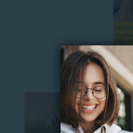
VIRTUO
Depilac
Hilo + 
1133.
$
28%
$