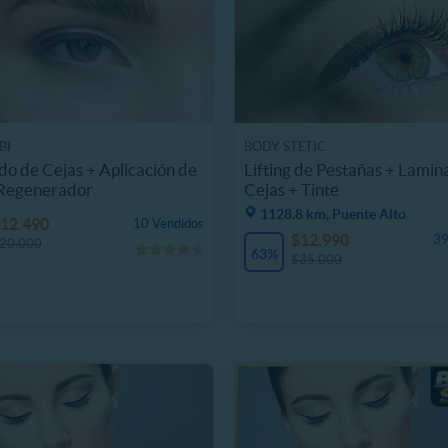
BI
BODY STETIC
o de Cejas + Aplicación de
Lifting de Pestañas + Lamin
Regenerador
Cejas + Tinte
1128.8 km, Puente Alto
12.490
10 Vendidos
$12.990
39
20.000
63%
$35.000