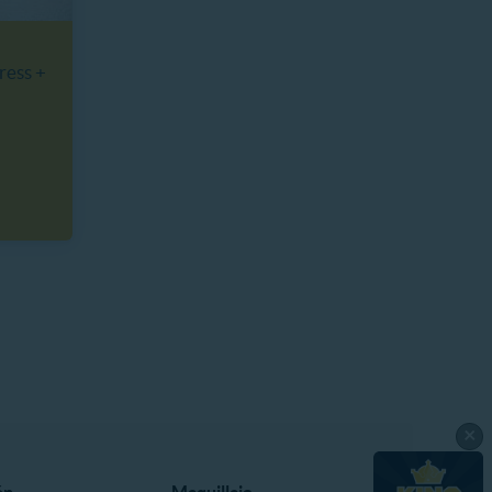
ress +
×