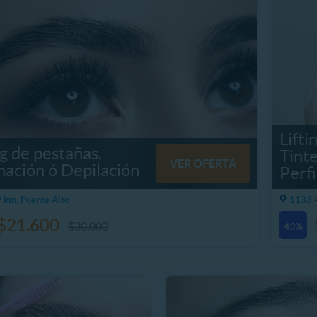
Lifti
ng de pestañas,
Tinte
VER OFERTA
ación ó Depilación
Perfi
 km, Puente Alto
1133.4
$21.600
$30.000
43%