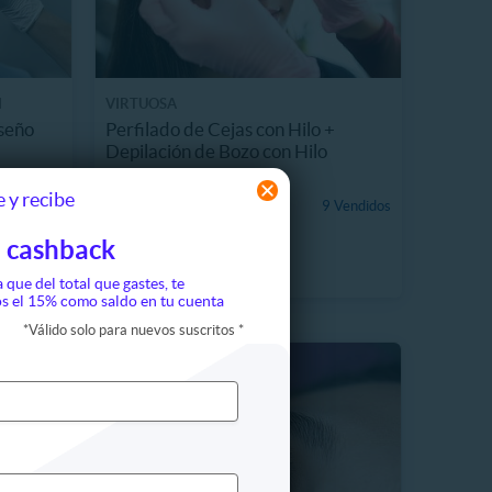
I
VIRTUOSA
seño
Perfilado de Cejas con Hilo +
Depilación de Bozo con Hilo
1133.4 km, Providencia
 y recibe
$9.990
9 Vendidos
33%
$15.000
 cashback
a que del total que gastes, te
s el 15% como saldo en tu cuenta
*
Válido solo para nuevos suscritos
*