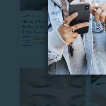
GABY STUDIO
GABY ST
Lifting de Pestañas + Vitamina +
Lifting
Perfilado de Cejas + Tinte
Perfila
1136.8 km, Santiago
1136.8
$12.990
$
9 Vendidos
48%
60%
$25.000
$