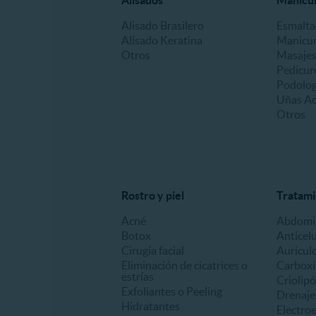
Alisados
Manicur
Alisado Brasilero
Esmalt
Alisado Keratina
Manicu
Otros
Masajes
Pedicur
Podologí
Uñas Acr
Otros
Rostro y piel
Tratami
Acné
Abdomin
Botox
Anticelu
Cirugía facial
Auricul
Eliminación de cicatrices o
Carboxi
estrías
Criolipó
Exfoliantes o Peeling
Drenaje 
Hidratantes
Electro