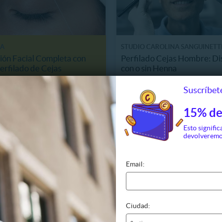
SA
STUDIO CAROLINA SANGUINETT
ión Facial Completa con
Perfilado Cejas Hombre: Di
Perfilado de Cejas
con o sin Henna
4 km, Providencia
1128.6 km, Las Condes
Suscríbete
25.990
$19.900
43%
36.000
$35.000
15% de
Esto signific
devolveremo
Email:
Ciudad: