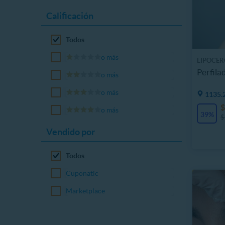
Calificación
Todos
o más
LIPOCER
Perfila
o más
o más
1135.
$
o más
39%
$
Vendido por
Todos
Cuponatic
Marketplace