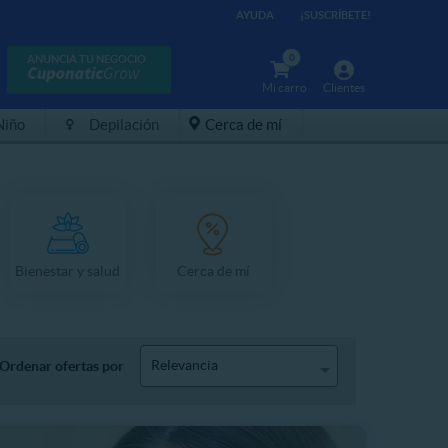
AYUDA
¡SUSCRÍBETE!
0
ANUNCIA TU NEGOCIO
Mi carro
Clientes
Niño
Depilación
Cerca de mí
Bienestar y salud
Cerca de mí
Relevancia
Ordenar ofertas por