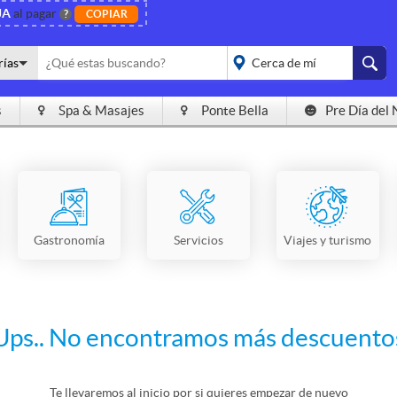
JA
al pagar
?
COPIAR
rías
s
Spa & Masajes
Ponte Bella
Pre Día del 
placeholder="Todo el
país">
Gastronomía
Servicios
Viajes y turismo
Ups.. No encontramos más descuento
Te llevaremos al inicio por si quieres empezar de nuevo