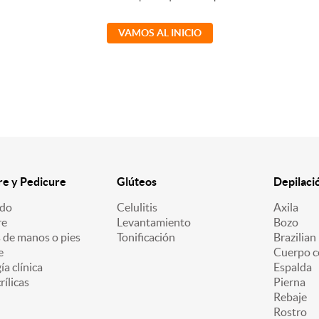
VAMOS AL INICIO
e y Pedicure
Glúteos
Depilaci
ado
Celulitis
Axila
re
Levantamiento
Bozo
 de manos o pies
Tonificación
Brazilian
e
Cuerpo c
a clínica
Espalda
ílicas
Pierna
Rebaje
Rostro