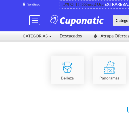
¡7% OFF!
Usa
EXTRAREBA
Santiago
(500 usos)
Catego
Destacados
Atrapa Oferta
CATEGORÍAS
Belleza
Panoramas