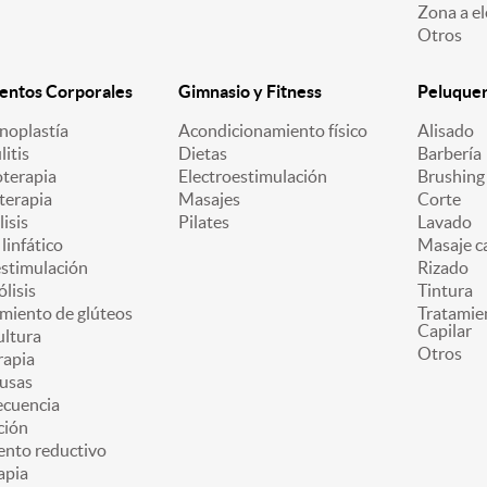
Zona a el
Otros
entos Corporales
Gimnasio y Fitness
Peluquerí
oplastía
Acondicionamiento físico
Alisado
litis
Dietas
Barbería
oterapia
Electroestimulación
Brushing
terapia
Masajes
Corte
lisis
Pilates
Lavado
linfático
Masaje ca
estimulación
Rizado
ólisis
Tintura
miento de glúteos
Tratamie
Capilar
ultura
Otros
apia
usas
ecuencia
ción
ento reductivo
apia