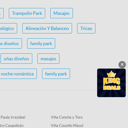
s
Trampolin Park
Masajes
ológico
Alineación Y Balanceo
Tricao
s diseños
family park
uñas diseños
masajes
×
noche romántica
family park
 Paula Irrazabal
Viña Concha y Toro
tro Caupolicán
Viña Cousiño Macul