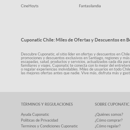
CineHoyts
Fantasilandia
Cuponatic Chile: Miles de Ofertas y Descuentos en B
Descubre Cuponatic, el sitio líder en ofertas y descuentos en Chile
promociones y descuentos exclusivos en Santiago, regiones y más 
escapadas, salud, productos y servicios, actualizados cada día par
familiares y viajes, Cuponatic te conecta con lo mejor del entrete
o regalar experiencias inolvidables. Miles de usuarios en todo Chi
las mejores ofertas antes que nadie. Vive más, disfruta más y ga
TÉRMINOS Y REGULACIONES
SOBRE CUPONATIC
Ayuda Cuponatic
¿Quiénes somos?
Políticas de Privacidad
¿Cómo comprar?
Terminos y Condiciones Cuponatic
¿Cómo regalar?