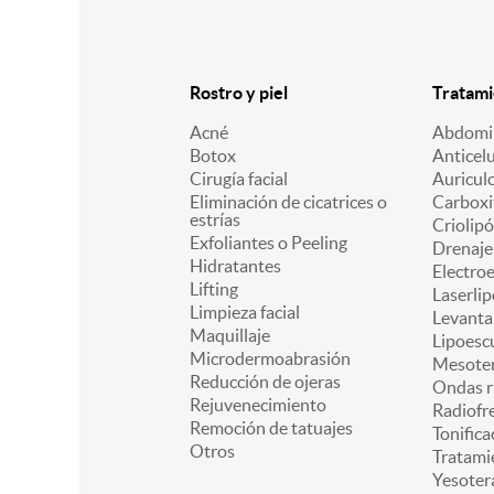
Rostro y piel
Tratami
Acné
Abdomin
Botox
Anticelu
Cirugía facial
Auricul
Eliminación de cicatrices o
Carboxi
estrías
Criolipó
Exfoliantes o Peeling
Drenaje 
Hidratantes
Electro
Lifting
Laserlip
Limpieza facial
Levanta
Maquillaje
Lipoesc
Microdermoabrasión
Mesoter
Reducción de ojeras
Ondas r
Rejuvenecimiento
Radiofr
Remoción de tatuajes
Tonifica
Otros
Tratami
Yesoter