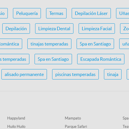
io
Peluquería
Termas
Depilación Láser
Uña
Depilación
Limpieza Dental
Limpieza Facial
Zo
Romántica
tinajas temperadas
Spa en Santiago
uña
as temperadas
Spa en Santiago
Escapada Romántica
alisado permanente
piscinas temperadas
tinaja
Happyland
Mampato
Spa
Huilo Huilo
Parque Safari
Tea