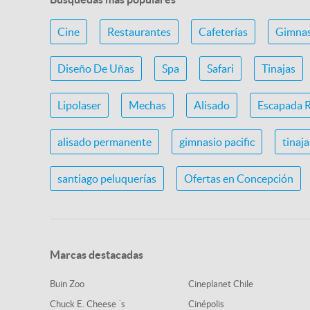
Cine
Restaurantes
Cafeterías
Gimnas
Diseño De Uñas
Spa
Safari
Tinajas
Lipolaser
Mechas
Alisado
Escapada 
alisado permanente
gimnasio pacific
tinaj
santiago peluquerías
Ofertas en Concepción
Marcas destacadas
Buin Zoo
Cineplanet Chile
Chuck E. Cheese ´s
Cinépolis