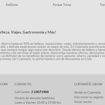
KidZania
Parque Tricao
Ton
elleza, Viajes, Gastronomía y Más!
. Ahorra hasta un 90% en belleza, restaurantes, viajes, entretenimiento y servici
allá, y disfruta experiencias únicas sin pagar de más. En Cuponatic encontrar
a que siempre tengas algo nuevo por descubrir. Desde ofertas de belleza y biene
nimiento y los servicios al mejor precio. Aprovecha nuestras ofertas, descuento
le ya disfrutan de los beneficios de comprar con Cuponatic: ahorro, variedad y c
sta menos con Cuponatic, tu portal número uno de descuentos en Chile.
.COM
CONTACTO
CUPONATIC GROW
Call Center:
2 23071900
Vende en Cuponatic
Haz crecer tu negocio
Horario de atención telefónica
Iniciar sesión
Lunes a Viernes 10:00 a 19:00 hrs