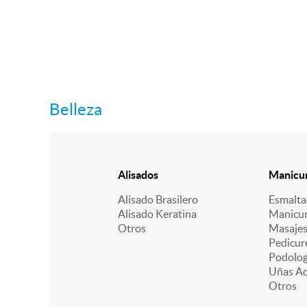
Belleza
Alisados
Manicur
Alisado Brasilero
Esmalt
Alisado Keratina
Manicu
Otros
Masajes
Pedicur
Podologí
Uñas Acr
Otros