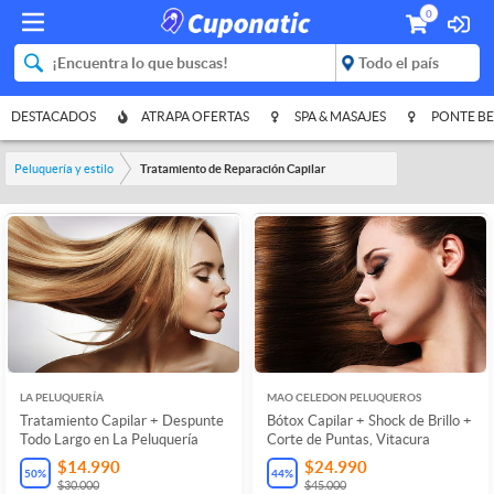
0
DESTACADOS
ATRAPA OFERTAS
SPA & MASAJES
PONTE BE
Peluquería y estilo
Tratamiento de Reparación Capilar
LA PELUQUERÍA
MAO CELEDON PELUQUEROS
Tratamiento Capilar + Despunte
Bótox Capilar + Shock de Brillo +
Todo Largo en La Peluquería
Corte de Puntas, Vitacura
$14.990
$24.990
50
%
44
%
$30.000
$45.000