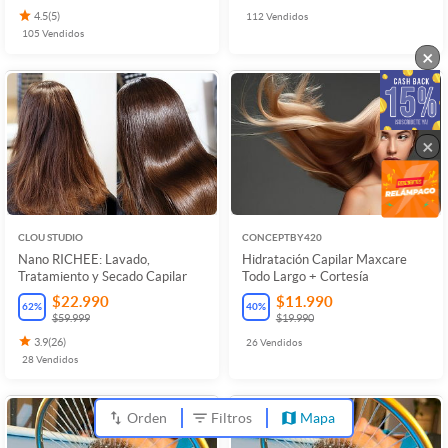
4.5
(
5
)
112
Vendidos
105
Vendidos
×
×
CLOU STUDIO
CONCEPTBY420
Nano RICHEE: Lavado,
Hidratación Capilar Maxcare
Tratamiento y Secado Capilar
Todo Largo + Cortesía
$22.990
$11.990
62
%
40
%
$59.999
$19.990
3.9
(
26
)
26
Vendidos
28
Vendidos
Orden
Filtros
Mapa