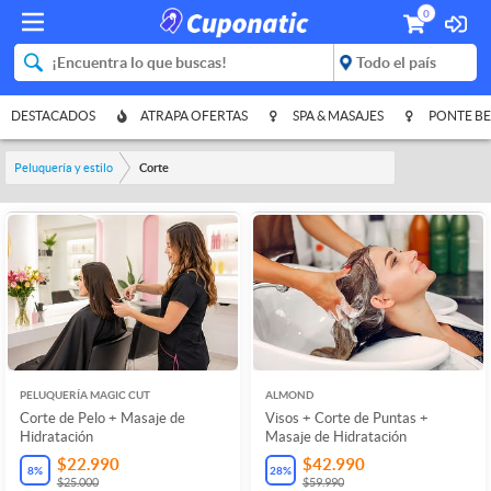
0
DESTACADOS
ATRAPA OFERTAS
SPA & MASAJES
PONTE BE
Peluquería y estilo
Corte
PELUQUERÍA MAGIC CUT
ALMOND
Corte de Pelo + Masaje de
Visos + Corte de Puntas +
Hidratación
Masaje de Hidratación
$22.990
$42.990
8
%
28
%
$25.000
$59.990