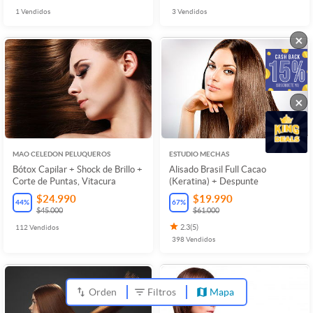
1
Vendidos
3
Vendidos
×
×
MAO CELEDON PELUQUEROS
ESTUDIO MECHAS
Bótox Capilar + Shock de Brillo +
Alisado Brasil Full Cacao
Corte de Puntas, Vitacura
(Keratina) + Despunte
$24.990
$19.990
44
%
67
%
$45.000
$61.000
112
Vendidos
2.3
(
5
)
398
Vendidos
Orden
Filtros
Mapa