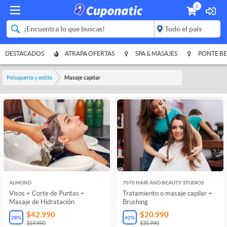
0
DESTACADOS
ATRAPA OFERTAS
SPA & MASAJES
PONTE BE
Peluquería y estilo
Masaje capilar
ALMOND
7070 HAIR AND BEAUTY STUDIOS
Visos + Corte de Puntas +
Tratamiento o masaje capilar +
Masaje de Hidratación
Brushing
$42.990
$20.990
28
%
42
%
$59.990
$35.990