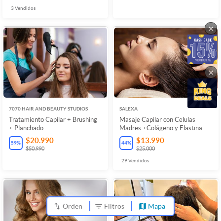
3
Vendidos
×
×
7070 HAIR AND BEAUTY STUDIOS
SALEXA
Tratamiento Capilar + Brushing
Masaje Capilar con Celulas
+ Planchado
Madres +Colágeno y Elastina
$20.990
$13.990
59
%
44
%
$50.990
$25.000
29
Vendidos
Orden
Filtros
Mapa