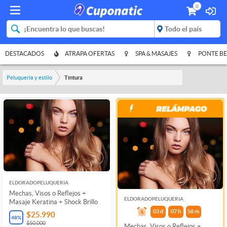
0
DESTACADOS
ATRAPA OFERTAS
SPA & MASAJES
PONTE BE
Peluquería y estilo
Tintura
ELDORADOPELUQUERIA
Mechas, Visos o Reflejos +
ELDORADOPELUQUERIA
Masaje Keratina + Shock Brillo
03
d
07
h
56
m
$25.990
48
%
$50.000
Mechas, Visos o Reflejos +