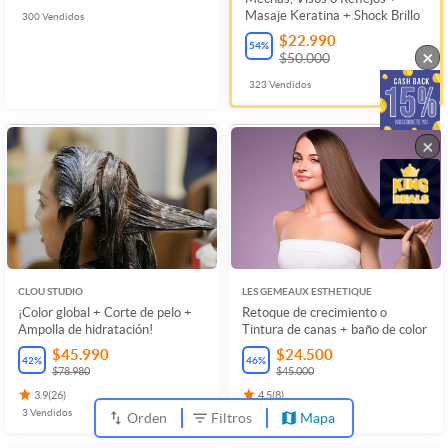
Masaje Keratina + Shock Brillo
300
Vendidos
$22.990
54
%
×
$50.000
323
Vendidos
×
CLOU STUDIO
LES GEMEAUX ESTHETIQUE
¡Color global + Corte de pelo +
Retoque de crecimiento o
Ampolla de hidratación!
Tintura de canas + baño de color
$45.990
$24.500
42
%
46
%
$78.980
$45.000
3.9
(
26
)
4.5
(
8
)
3
Vendidos
17
Vendidos
Orden
Filtros
Mapa