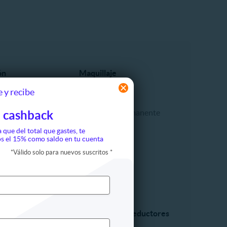
ón
Maquillaje
 y recibe
Cejas
Labios
Maquillaje permanente
 cashback
ompleto
Pestañas
a que del total que gastes, te
Rostro
s el 15% como saldo en tu cuenta
*
Válido solo para nuevos suscritos
*
egir
a y estilo
Tratamientos reductores