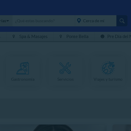
rías
s
Spa & Masajes
Ponte Bella
Pre Día del 
placeholder="Todo el
país">
Gastronomía
Servicios
Viajes y turismo