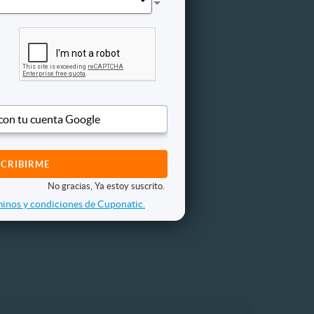
pilar
 con tu cuenta Google
nto de Reparación
No gracias, Ya estoy suscrito.
inos y condiciones de Cuponatic.