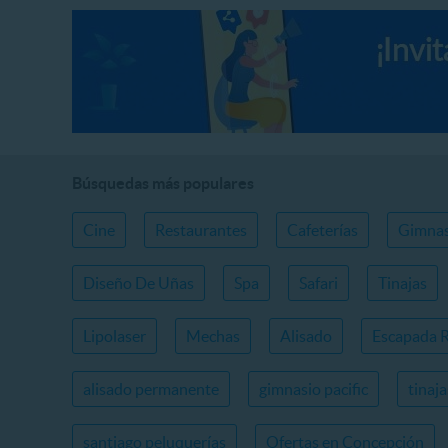
Búsquedas más populares
Cine
Restaurantes
Cafeterías
Gimnas
Diseño De Uñas
Spa
Safari
Tinajas
Lipolaser
Mechas
Alisado
Escapada 
alisado permanente
gimnasio pacific
tinaj
santiago peluquerías
Ofertas en Concepción