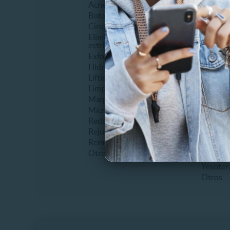
Acné
Abdomin
Botox
Anticelu
Cirugía facial
Auricul
Eliminación de cicatrices o
Carboxi
estrías
Criolipó
Exfoliantes o Peeling
Drenaje 
Hidratantes
Electro
Lifting
Laserlip
Limpieza facial
Levanta
Maquillaje
Lipoesc
Microdermoabrasión
Mesoter
Reducción de ojeras
Ondas r
Rejuvenecimiento
Radiofr
Remoción de tatuajes
Tonifica
Otros
Tratami
Yesoter
Otros