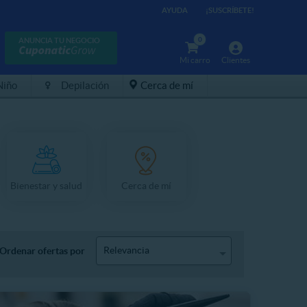
AYUDA
¡SUSCRÍBETE!
0
ANUNCIA TU NEGOCIO
Mi carro
Clientes
Niño
Depilación
Cerca de mí
Bienestar y salud
Cerca de mí
Relevancia
Ordenar ofertas por