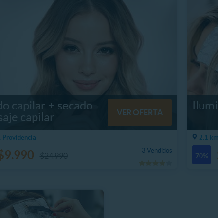
o capilar + secado
Ilumi
VER OFERTA
aje capilar
, Providencia
2.1 km
3 Vendidos
$9.990
$24.990
70%