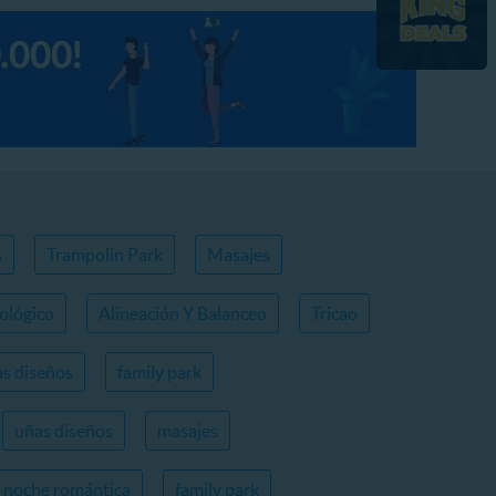
s
Trampolin Park
Masajes
ológico
Alineación Y Balanceo
Tricao
s diseños
family park
uñas diseños
masajes
noche romántica
family park