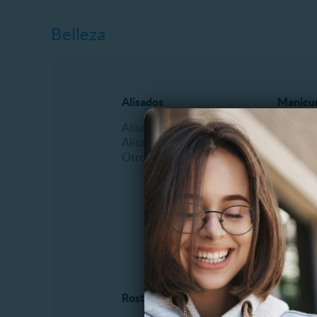
Belleza
Alisados
Manicur
Alisado Brasilero
Esmalt
Alisado Keratina
Manicu
Otros
Masajes
Pedicur
Podologí
Uñas Acr
Otros
Rostro y piel
Tratami