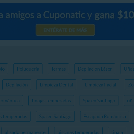
io
Peluquería
Termas
Depilación Láser
Uña
Depilación
Limpieza Dental
Limpieza Facial
Zo
Romántica
tinajas temperadas
Spa en Santiago
uña
as temperadas
Spa en Santiago
Escapada Romántica
alisado permanente
piscinas temperadas
tinaja