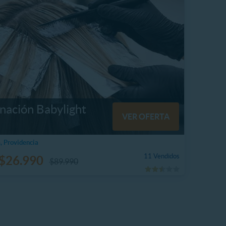
nación Babylight
VER OFERTA
, Providencia
11 Vendidos
$26.990
$89.990