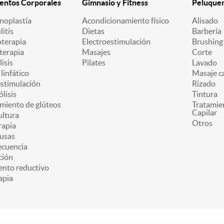
entos Corporales
Gimnasio y Fitness
Peluquerí
oplastía
Acondicionamiento físico
Alisado
litis
Dietas
Barbería
oterapia
Electroestimulación
Brushing
terapia
Masajes
Corte
lisis
Pilates
Lavado
linfático
Masaje ca
estimulación
Rizado
ólisis
Tintura
miento de glúteos
Tratamie
Capilar
ultura
Otros
apia
usas
ecuencia
ción
ento reductivo
apia