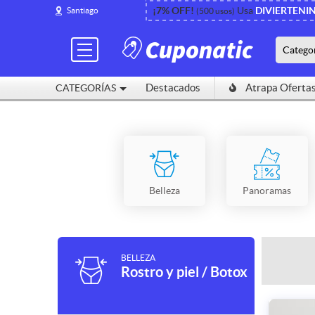
¡7% OFF!
Usa
DIVIERTENI
Santiago
(500 usos)
Catego
Destacados
Atrapa Oferta
CATEGORÍAS
Belleza
Panoramas
BELLEZA
Rostro y piel / Botox