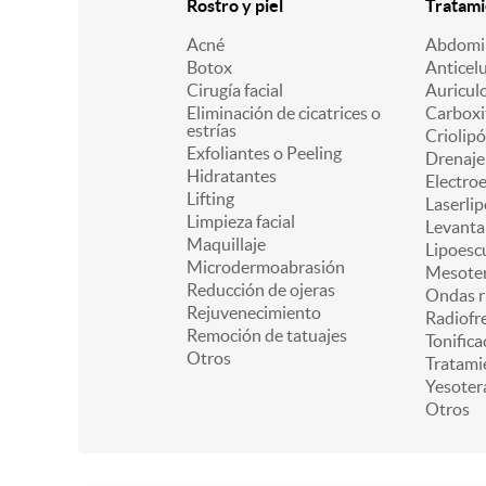
Rostro y piel
Tratami
Acné
Abdomin
Botox
Anticelu
Cirugía facial
Auricul
Eliminación de cicatrices o
Carboxi
estrías
Criolipó
Exfoliantes o Peeling
Drenaje 
Hidratantes
Electro
Lifting
Laserlip
Limpieza facial
Levanta
Maquillaje
Lipoesc
Microdermoabrasión
Mesoter
Reducción de ojeras
Ondas r
Rejuvenecimiento
Radiofr
Remoción de tatuajes
Tonifica
Otros
Tratami
Yesoter
Otros