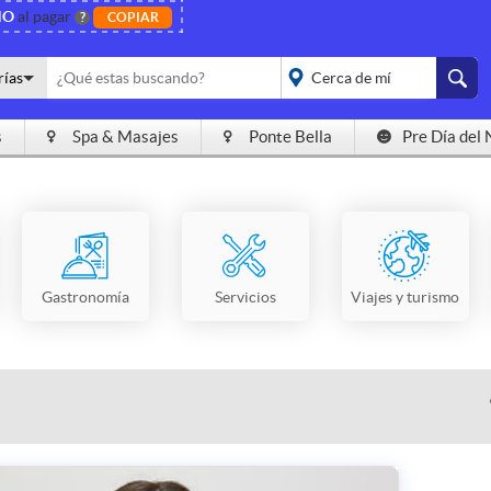
NO
al pagar
?
COPIAR
rías
s
Spa & Masajes
Ponte Bella
Pre Día del 
placeholder="Todo el
país">
Gastronomía
Servicios
Viajes y turismo