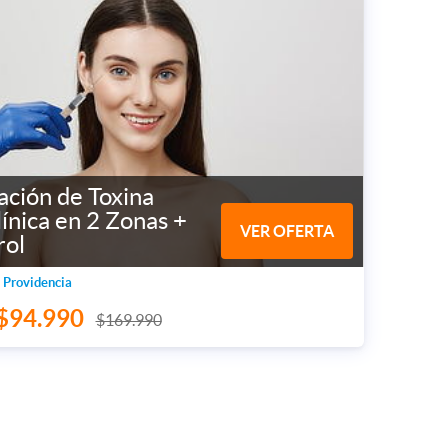
ación de Toxina
ínica en 2 Zonas +
VER OFERTA
rol
 Providencia
$94.990
$169.990