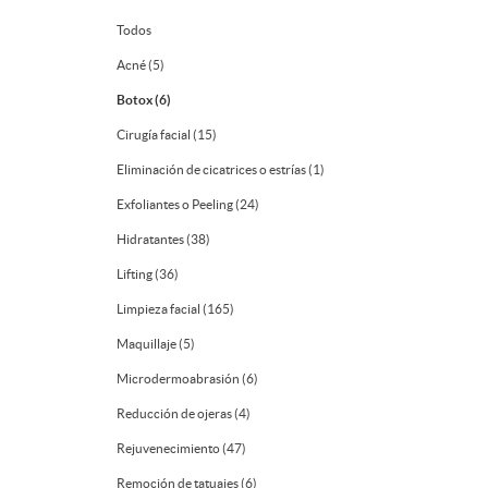
Todos
Acné (5)
Botox (6)
Cirugía facial (15)
Eliminación de cicatrices o estrías (1)
Exfoliantes o Peeling (24)
Hidratantes (38)
Lifting (36)
Limpieza facial (165)
Maquillaje (5)
Microdermoabrasión (6)
Reducción de ojeras (4)
Rejuvenecimiento (47)
Remoción de tatuajes (6)