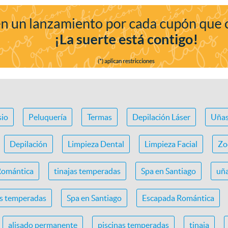
io
Peluquería
Termas
Depilación Láser
Uña
Depilación
Limpieza Dental
Limpieza Facial
Zo
Romántica
tinajas temperadas
Spa en Santiago
uña
as temperadas
Spa en Santiago
Escapada Romántica
alisado permanente
piscinas temperadas
tinaja