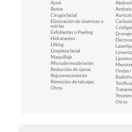
Acné
Abdomin
Botox
Anticelu
Cirugía facial
Auricul
Eliminación de cicatrices o
Carboxi
estrías
Criolipó
Exfoliantes o Peeling
Drenaje 
Hidratantes
Electro
Lifting
Laserlip
Limpieza facial
Levanta
Maquillaje
Lipoesc
Microdermoabrasión
Mesoter
Reducción de ojeras
Ondas r
Rejuvenecimiento
Radiofr
Remoción de tatuajes
Tonifica
Otros
Tratami
Yesoter
Otros