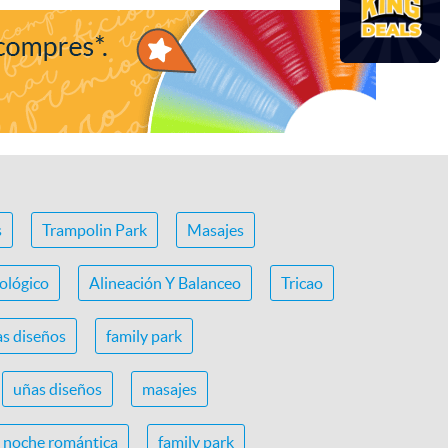
s
Trampolin Park
Masajes
ológico
Alineación Y Balanceo
Tricao
s diseños
family park
uñas diseños
masajes
noche romántica
family park