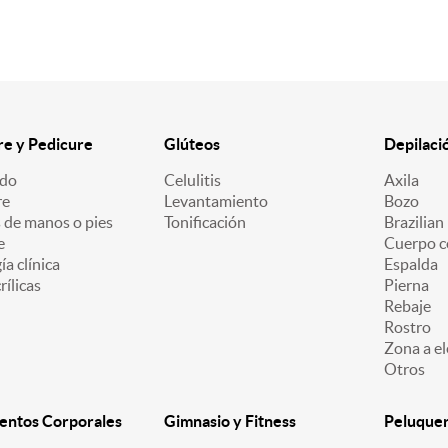
e y Pedicure
Glúteos
Depilaci
ado
Celulitis
Axila
re
Levantamiento
Bozo
 de manos o pies
Tonificación
Brazilian
e
Cuerpo c
a clínica
Espalda
ílicas
Pierna
Rebaje
Rostro
Zona a el
Otros
entos Corporales
Gimnasio y Fitness
Peluquerí