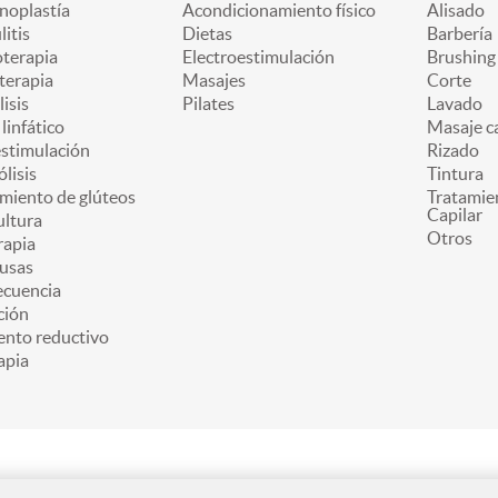
oplastía
Acondicionamiento físico
Alisado
litis
Dietas
Barbería
oterapia
Electroestimulación
Brushing
terapia
Masajes
Corte
lisis
Pilates
Lavado
linfático
Masaje ca
estimulación
Rizado
ólisis
Tintura
miento de glúteos
Tratamie
Capilar
ultura
Otros
apia
usas
ecuencia
ción
ento reductivo
apia