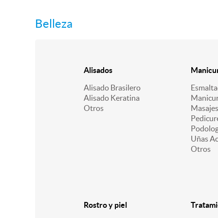
Belleza
Alisados
Manicur
Alisado Brasilero
Esmalt
Alisado Keratina
Manicu
Otros
Masajes
Pedicur
Podologí
Uñas Acr
Otros
Rostro y piel
Tratami