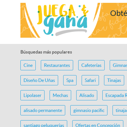
Búsquedas más populares
Cine
Restaurantes
Cafeterías
Gimnas
Diseño De Uñas
Spa
Safari
Tinajas
Lipolaser
Mechas
Alisado
Escapada 
alisado permanente
gimnasio pacific
tinaj
santiago peluquerías
Ofertas en Concepción