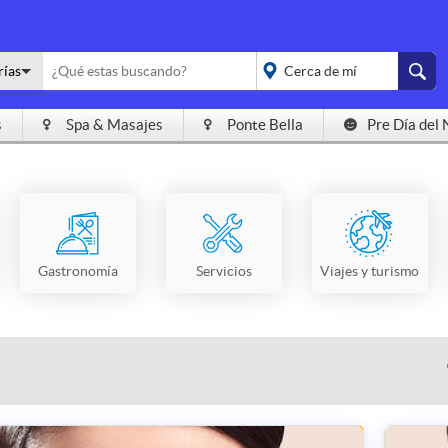
rías
s
Spa & Masajes
Ponte Bella
Pre Día del 
placeholder="Todo el
país">
Gastronomía
Servicios
Viajes y turismo