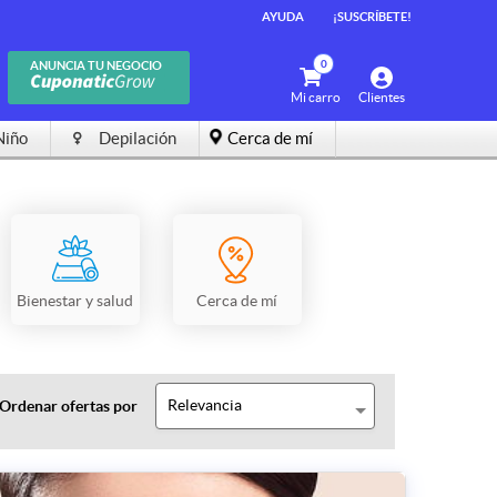
AYUDA
¡SUSCRÍBETE!
0
ANUNCIA TU NEGOCIO
Mi carro
Clientes
Niño
Depilación
Cerca de mí
Bienestar y salud
Cerca de mí
Relevancia
Ordenar ofertas por