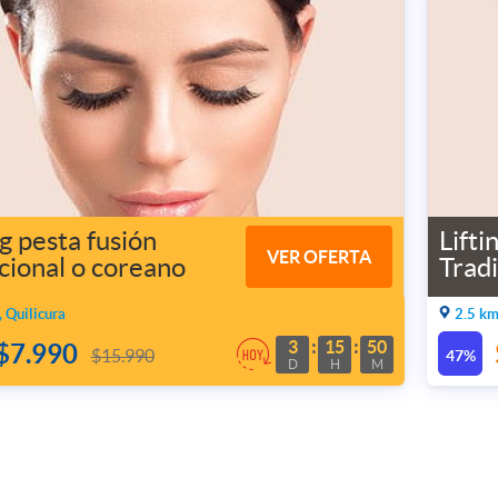
ng pesta fusión
Lifti
VER OFERTA
cional o coreano
Tradi
, Quilicura
2.5 km
3
15
50
$7.990
$15.990
47%
D
H
M