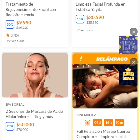
Tratamiento de
Limpieza Facial Profunda en
Rejuvenecimiento Facial con
Estética Yayita
Radiofrecuencia
$30.590
15
%
$9.990
$35.990
50
%
$19.990
×
7
Vendidos
3.7
(
5
)
99
Vendidos
×
SPA BOREAL
2 Sesiones de Máscara de Acido
KINEMALTEZ
Hialurónico + Lifting y más
04
d
16
h
50
m
$50.000
29
%
$70.000
Full Relajación Masaje Cuerpo
Completo + Limpieza Facial