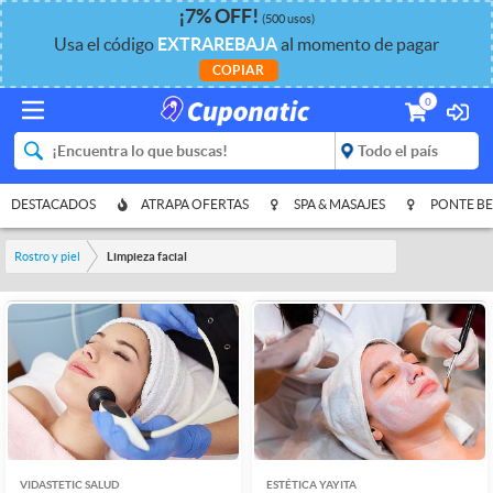
¡
7%
OFF
!
(500 usos)
Usa el código
EXTRAREBAJA
al momento de pagar
COPIAR
0
DESTACADOS
ATRAPA OFERTAS
SPA & MASAJES
PONTE BE
Rostro y piel
Limpieza facial
VIDASTETIC SALUD
ESTÉTICA YAYITA