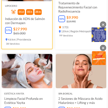
Tratamiento de
LIPOCERO
Rejuvenecimiento Facial con
Radiofrecuencia
01
d
05
h
28
m
$9.990
Inducción de ADN de Salmón
50
%
$19.990
con Dermapen
×
3.7
(
5
)
$27.990
57
%
1.8 km | Región Metropolitana
$65.000
99
Vendidos
4.6 km | Providencia
38
Vendidos
×
ESTÉTICA YAYITA
SPA BOREAL
Limpieza Facial Profunda en
2 Sesiones de Máscara de Acido
Estética Yayita
Hialurónico + Lifting y más