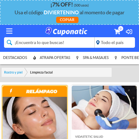
¡
7%
OFF
!
(500 usos)
Usa el código
DIVIERTENINO
al momento de pagar
COPIAR
0
DESTACADOS
ATRAPA OFERTAS
SPA & MASAJES
PONTE BE
Rostro y piel
Limpieza facial
VIDASTETIC SALUD