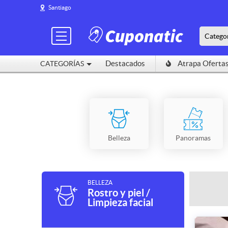
Santiago
Catego
Destacados
Atrapa Oferta
CATEGORÍAS
Belleza
Panoramas
BELLEZA
Rostro y piel /
Limpieza facial