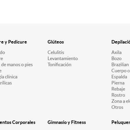
e y Pedicure
Glúteos
Depilaci
ado
Celulitis
Axila
re
Levantamiento
Bozo
 de manos o pies
Tonificación
Brazilian
e
Cuerpo c
a clínica
Espalda
ílicas
Pierna
Rebaje
Rostro
Zona a el
Otros
entos Corporales
Gimnasio y Fitness
Peluquerí