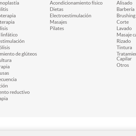
oplastía
Acondicionamiento físico
Alisado
litis
Dietas
Barbería
oterapia
Electroestimulación
Brushing
terapia
Masajes
Corte
lisis
Pilates
Lavado
linfático
Masaje ca
estimulación
Rizado
ólisis
Tintura
miento de glúteos
Tratamie
Capilar
ultura
Otros
apia
usas
ecuencia
ción
ento reductivo
apia