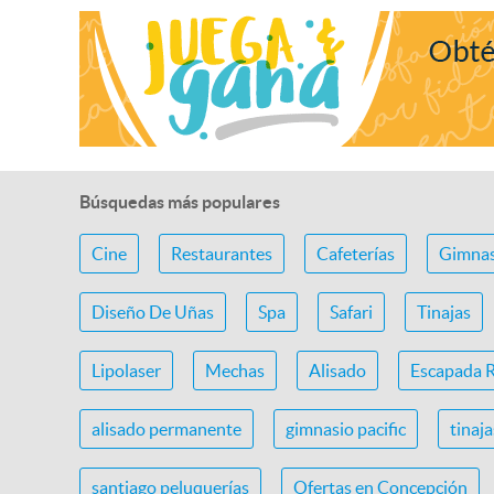
Búsquedas más populares
Cine
Restaurantes
Cafeterías
Gimnas
Diseño De Uñas
Spa
Safari
Tinajas
Lipolaser
Mechas
Alisado
Escapada 
alisado permanente
gimnasio pacific
tinaj
santiago peluquerías
Ofertas en Concepción