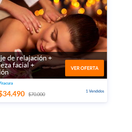
e de relajación +
eza facial +
VER OFERTA
ión
Vitacura
1 Vendidos
$34.490
$70.000