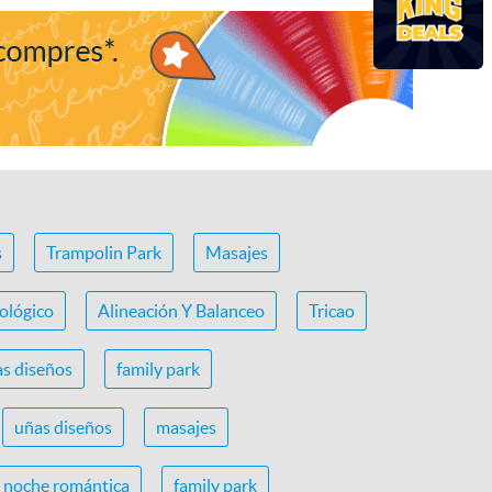
s
Trampolin Park
Masajes
ológico
Alineación Y Balanceo
Tricao
s diseños
family park
uñas diseños
masajes
noche romántica
family park