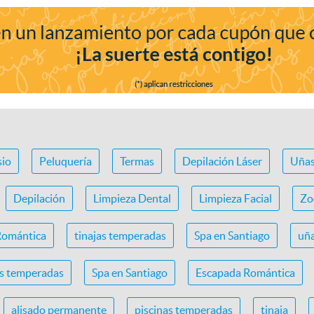
io
Peluquería
Termas
Depilación Láser
Uña
Depilación
Limpieza Dental
Limpieza Facial
Zo
Romántica
tinajas temperadas
Spa en Santiago
uña
as temperadas
Spa en Santiago
Escapada Romántica
alisado permanente
piscinas temperadas
tinaja