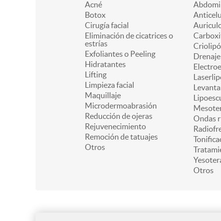
Acné
Abdomin
Botox
Anticelu
Cirugía facial
Auricul
Eliminación de cicatrices o
Carboxi
estrías
Criolipó
Exfoliantes o Peeling
Drenaje 
Hidratantes
Electro
Lifting
Laserlip
Limpieza facial
Levanta
Maquillaje
Lipoesc
Microdermoabrasión
Mesoter
Reducción de ojeras
Ondas r
Rejuvenecimiento
Radiofr
Remoción de tatuajes
Tonifica
Otros
Tratami
Yesoter
Otros