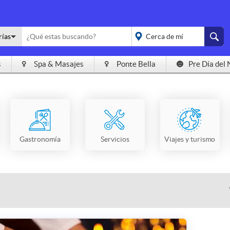
rías
s
Spa & Masajes
Ponte Bella
Pre Día del 
placeholder="Todo el
país">
Gastronomía
Servicios
Viajes y turismo