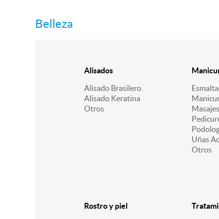
Belleza
Alisados
Manicur
Alisado Brasilero
Esmalt
Alisado Keratina
Manicu
Otros
Masajes
Pedicur
Podologí
Uñas Acr
Otros
Rostro y piel
Tratami