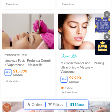
3
Vendidos
1
Vendidos
×
×
ESPACIO ESTHETIC
Limpieza Facial Profunda Dermik
Microdermoabrasión + Peeling
+ Vaporozono + Mascarilla
ultrasónico + Masaje +
$15.990
Vapozono
68
%
$50.000
$9.990
50
%
19
Vendidos
$19.990
3.9
(
25
)
141
Vendidos
Orden
Filtros
Mapa