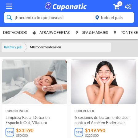
0
DESTACADOS
ATRAPA OFERTAS
SPA & MASAJES
PONTE BE
Rostro y piel
Microdermoabrasión
ESPACIO INOUT
ENDERLASER
Limpieza Facial Detox en
6 sesiones de tratamiento láser
Espacio InOut, Vitacura
contra el Acné en Enderlaser
$33.590
$149.990
33
%
32
%
$50.000
$220.000