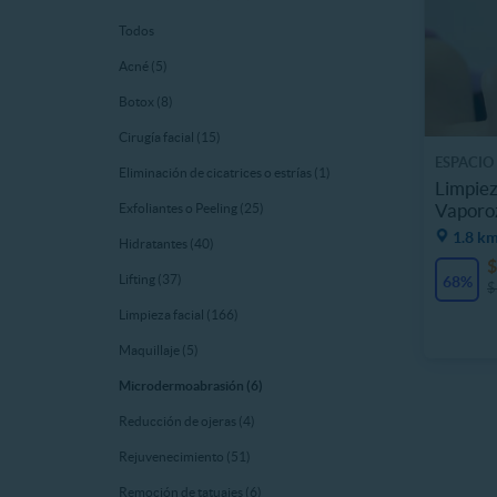
Todos
Acné (5)
Botox (8)
Cirugía facial (15)
ESPACIO
Eliminación de cicatrices o estrías (1)
Limpiez
Vaporoz
Exfoliantes o Peeling (25)
1.8 km
Hidratantes (40)
$
Lifting (37)
68%
$
Limpieza facial (166)
Maquillaje (5)
Microdermoabrasión (6)
Reducción de ojeras (4)
Rejuvenecimiento (51)
Remoción de tatuajes (6)