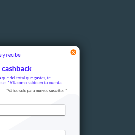
 y recibe
 cashback
a que del total que gastes, te
s el 15% como saldo en tu cuenta
*
Válido solo para nuevos suscritos
*