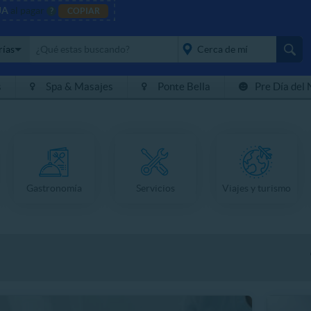
JA
al pagar
?
COPIAR
rías
s
Spa & Masajes
Ponte Bella
Pre Día del 
placeholder="Todo el
país">
Gastronomía
Servicios
Viajes y turismo