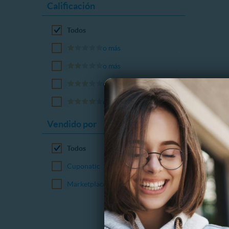
Calificación
Todos
o más
o más
o más
o más
Vendido por
Todos
Cuponatic
Marketplace