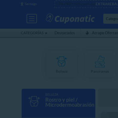
¡7% OFF!
Usa
EXTRAREBA
Santiago
(500 usos)
Catego
Destacados
Atrapa Oferta
CATEGORÍAS
Belleza
Panoramas
BELLEZA
Rostro y piel /
Microdermoabrasión