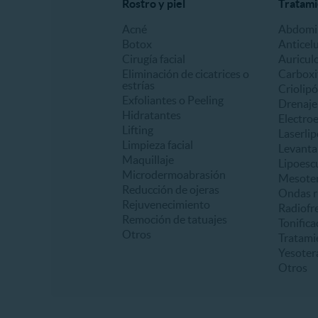
Rostro y piel
Tratami
Acné
Abdomin
Botox
Anticelu
Cirugía facial
Auricul
Eliminación de cicatrices o
Carboxi
estrías
Criolipó
Exfoliantes o Peeling
Drenaje 
Hidratantes
Electro
Lifting
Laserlip
Limpieza facial
Levanta
Maquillaje
Lipoesc
Microdermoabrasión
Mesoter
Reducción de ojeras
Ondas r
Rejuvenecimiento
Radiofr
Remoción de tatuajes
Tonifica
Otros
Tratami
Yesoter
Otros