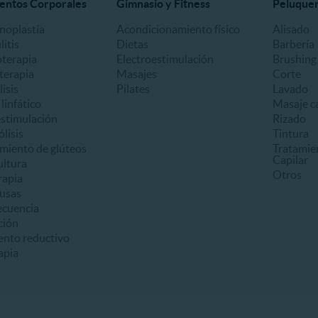
entos Corporales
Gimnasio y Fitness
Peluquerí
oplastía
Acondicionamiento físico
Alisado
litis
Dietas
Barbería
oterapia
Electroestimulación
Brushing
terapia
Masajes
Corte
lisis
Pilates
Lavado
linfático
Masaje ca
estimulación
Rizado
ólisis
Tintura
miento de glúteos
Tratamie
Capilar
ultura
Otros
apia
usas
ecuencia
ción
ento reductivo
apia