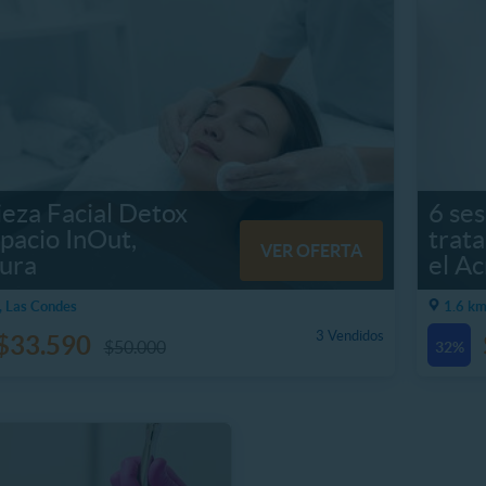
eza Facial Detox
6 ses
pacio InOut,
trata
VER OFERTA
cura
el A
, Las Condes
1.6 km
3 Vendidos
$33.590
$50.000
32%