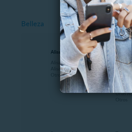
Belleza
Alisados
Manicur
Alisado Brasilero
Esmalt
Alisado Keratina
Manicu
Otros
Masajes
Pedicur
Podologí
Uñas Acr
Otros