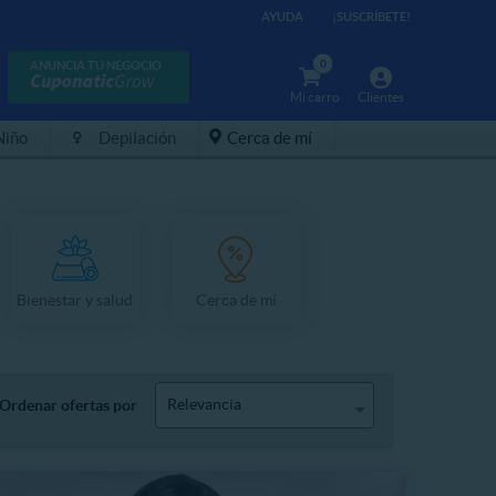
AYUDA
¡SUSCRÍBETE!
0
ANUNCIA TU NEGOCIO
Mi carro
Clientes
Niño
Depilación
Cerca de mí
Bienestar y salud
Cerca de mí
Relevancia
Ordenar ofertas por