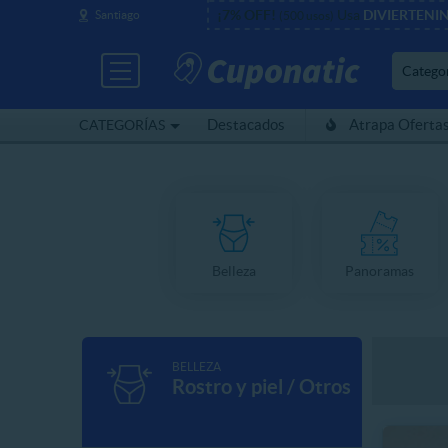
¡7% OFF!
Usa
DIVIERTENI
Santiago
(500 usos)
Catego
Destacados
Atrapa Oferta
CATEGORÍAS
Belleza
Panoramas
BELLEZA
Rostro y piel / Otros