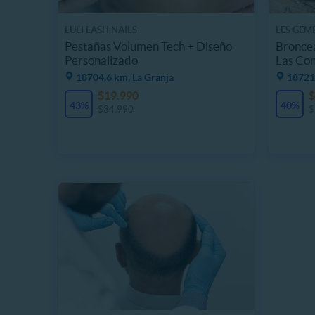
LULI LASH NAILS
LES GEM
Pestañas Volumen Tech + Diseño
Broncea
Personalizado
Las Co
18704.6 km, La Granja
18721
$19.990
$
43%
40%
$34.990
$