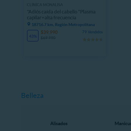
CLÍNICA MONALISA
"Adiós caída del cabello "Plasma
capilar+alta frecuencia
18716.7 km, Región Metropolitana
$39.990
79 Vendidos
43%
$69.990
Belleza
Alisados
Manicur