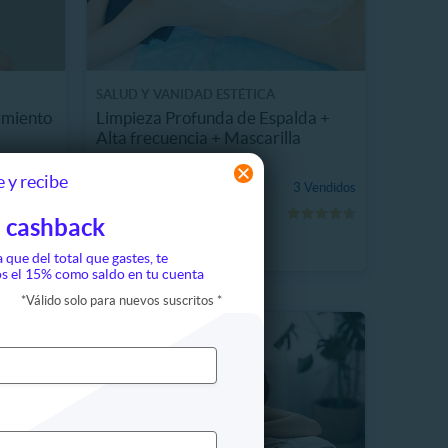
SALUD Y VANIDAD ESTÉTICA
amiento
Limpieza Profunda de Espalda +
Alta frecuencia + Mascarilla
18718 km, Providencia
 y recibe
$20.990
3 Vendidos
62%
$55.000
 cashback
a que del total que gastes, te
s el 15% como saldo en tu cuenta
*
Válido solo para nuevos suscritos
*