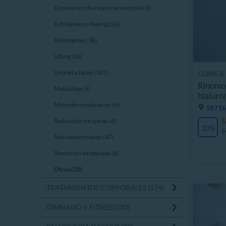
Eliminación de cicatrices o estrías (1)
Exfoliantes o Peeling (24)
Hidratantes (38)
Lifting (36)
Limpieza facial (165)
CLINICA
Rinomod
Maquillaje (5)
hialuró
Microdermoabrasión (6)
18716
$
Reducción de ojeras (4)
33%
$
Rejuvenecimiento (47)
Remoción de tatuajes (6)
Otros (20)
TRATAMIENTOS CORPORALES (174)
GIMNASIO Y FITNESS (30)