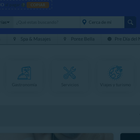
NO
al pagar
?
COPIAR
rías
s
Spa & Masajes
Ponte Bella
Pre Día del 
placeholder="Todo el
país">
Gastronomía
Servicios
Viajes y turismo