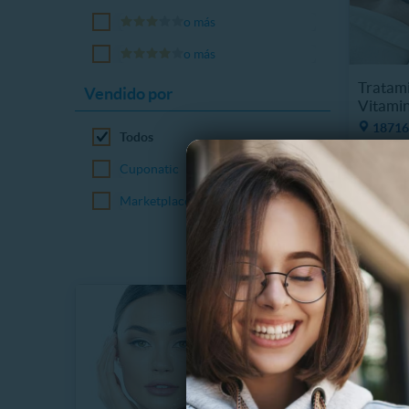
o más
o más
Tratami
Vendido por
Vitamin
18716
Todos
$
33%
Cuponatic
$
Marketplace