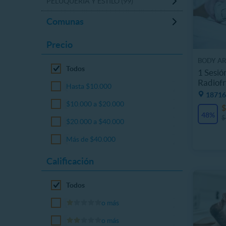
PELUQUERÍA Y ESTILO (99)
Comunas
Precio
BODY AR
Todos
1 Sesió
Radiof
Hasta $10.000
18716
$10.000 a $20.000
$
48%
$
$20.000 a $40.000
Más de $40.000
Calificación
Todos
o más
o más