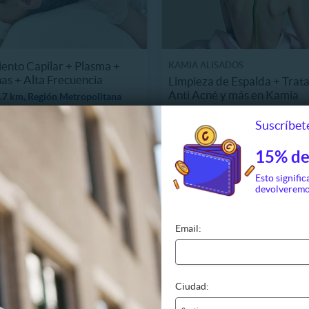
ento Capilar + Plasma +
KAMIA ALISADOS
as + Alta Frecuencia
Limpieza de Espalda + Trat
Anti Acné y más en Kamia
.7 km, Región Metropolitana
18699 km, Maipú
59.990
4 Vendidos
Suscríbete
89.990
$25.990
42%
$45.000
15% de
Esto signific
devolveremo
Email:
Ciudad: