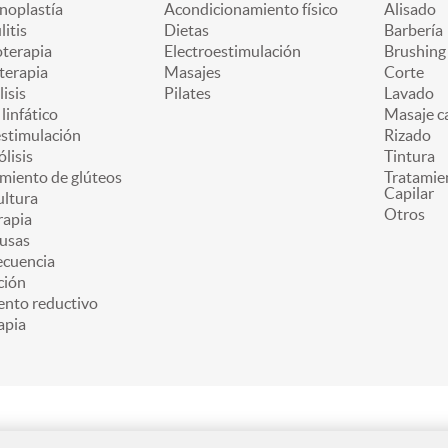
oplastía
Acondicionamiento físico
Alisado
litis
Dietas
Barbería
oterapia
Electroestimulación
Brushing
terapia
Masajes
Corte
lisis
Pilates
Lavado
linfático
Masaje ca
estimulación
Rizado
ólisis
Tintura
miento de glúteos
Tratamie
Capilar
ultura
Otros
apia
usas
ecuencia
ción
ento reductivo
apia