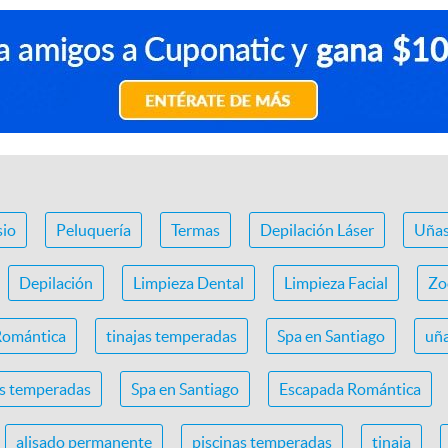
io
Peluquería
Termas
Depilación Láser
Uña
Depilación
Limpieza Dental
Limpieza Facial
Zo
Romántica
tinajas temperadas
Spa en Santiago
uña
as temperadas
Spa en Santiago
Escapada Romántica
alisado permanente
piscinas temperadas
tinaja