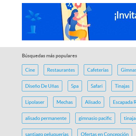
Búsquedas más populares
Cine
Restaurantes
Cafeterías
Gimnas
Diseño De Uñas
Spa
Safari
Tinajas
Lipolaser
Mechas
Alisado
Escapada 
alisado permanente
gimnasio pacific
tinaj
santiago peluquerías
Ofertas en Concepción