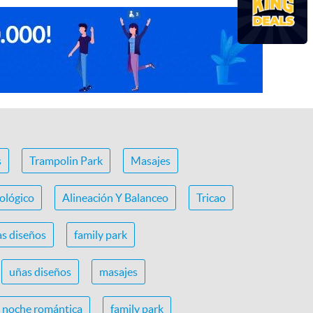
s
Trampolin Park
Masajes
ológico
Alineación Y Balanceo
Tricao
s diseños
family park
uñas diseños
masajes
noche romántica
family park