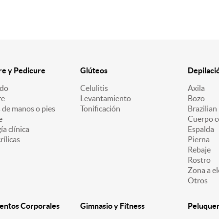
e y Pedicure
Glúteos
Depilaci
ado
Celulitis
Axila
re
Levantamiento
Bozo
 de manos o pies
Tonificación
Brazilian
e
Cuerpo c
a clínica
Espalda
ílicas
Pierna
Rebaje
Rostro
Zona a el
Otros
entos Corporales
Gimnasio y Fitness
Peluquerí