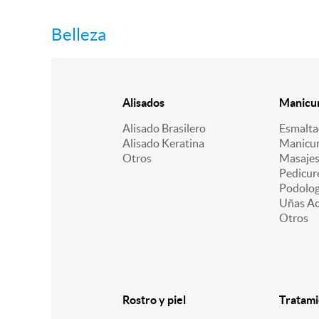
Belleza
Alisados
Manicur
Alisado Brasilero
Esmalt
Alisado Keratina
Manicu
Otros
Masajes
Pedicur
Podologí
Uñas Acr
Otros
Rostro y piel
Tratami