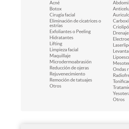
Acné
Abdomin
Botox
Anticelu
Cirugía facial
Auricul
Eliminación de cicatrices o
Carboxi
estrías
Criolipó
Exfoliantes o Peeling
Drenaje 
Hidratantes
Electro
Lifting
Laserlip
Limpieza facial
Levanta
Maquillaje
Lipoesc
Microdermoabrasión
Mesoter
Reducción de ojeras
Ondas r
Rejuvenecimiento
Radiofr
Remoción de tatuajes
Tonifica
Otros
Tratami
Yesoter
Otros