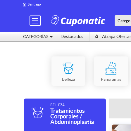
Santiago
Catego
Destacados
Atrapa Oferta
CATEGORÍAS
Belleza
Panoramas
BELLEZA
Tratamientos
Corporales /
Abdominoplastía