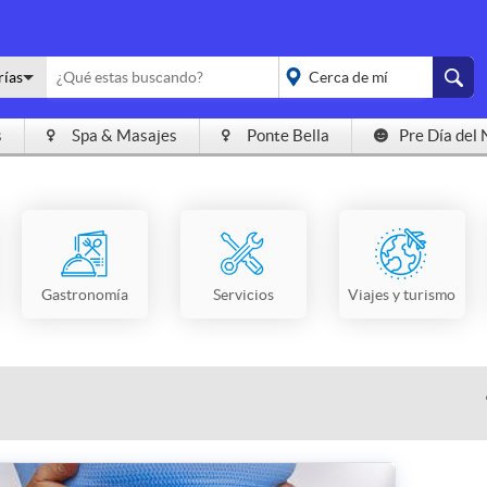
rías
s
Spa & Masajes
Ponte Bella
Pre Día del 
placeholder="Todo el
país">
Gastronomía
Servicios
Viajes y turismo