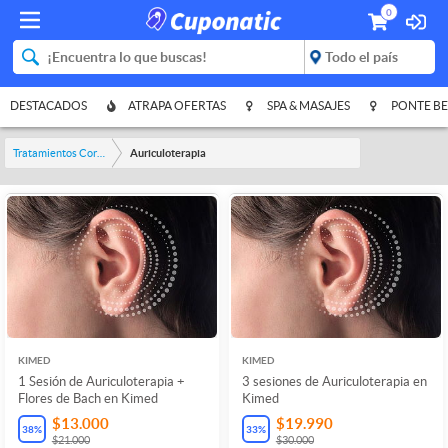
0
DESTACADOS
ATRAPA OFERTAS
SPA & MASAJES
PONTE BE
Tratamientos Corporales
Auriculoterapia
KIMED
KIMED
1 Sesión de Auriculoterapia +
3 sesiones de Auriculoterapia en
Flores de Bach en Kimed
Kimed
$13.000
$19.990
38
%
33
%
$21.000
$30.000