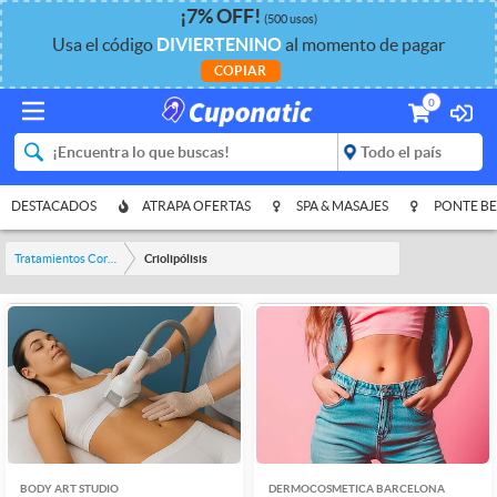
¡
7%
OFF
!
(500 usos)
Usa el código
DIVIERTENINO
al momento de pagar
COPIAR
0
DESTACADOS
ATRAPA OFERTAS
SPA & MASAJES
PONTE BE
Tratamientos Corporales
Criolipólisis
BODY ART STUDIO
DERMOCOSMETICA BARCELONA