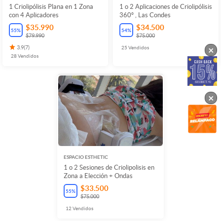
1 Criolipólisis Plana en 1 Zona
1 o 2 Aplicaciones de Criolipólisis
con 4 Aplicadores
360º , Las Condes
$35.990
$34.500
55
%
54
%
$79.990
$75.000
×
3.9
(
7
)
25
Vendidos
28
Vendidos
×
ESPACIO ESTHETIC
1 o 2 Sesiones de Criolipolisis en
Zona a Elección + Ondas
$33.500
55
%
$75.000
12
Vendidos