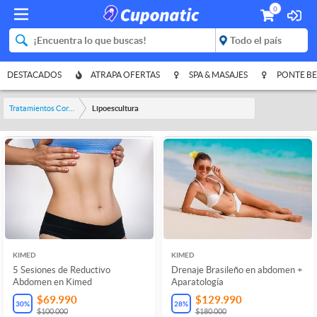
0
DESTACADOS
ATRAPA OFERTAS
SPA & MASAJES
PONTE BE
Tratamientos Corporales
Lipoescultura
KIMED
KIMED
5 Sesiones de Reductivo
Drenaje Brasileño en abdomen +
Abdomen en Kimed
Aparatología
$69.990
$129.990
30
%
28
%
$100.000
$180.000