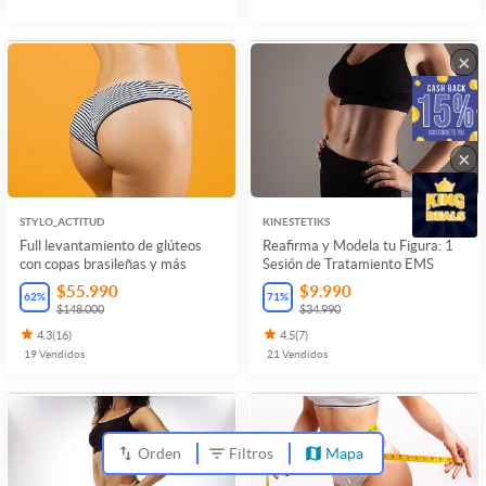
×
×
STYLO_ACTITUD
KINESTETIKS
Full levantamiento de glúteos
Reafirma y Modela tu Figura: 1
con copas brasileñas y más
Sesión de Tratamiento EMS
$55.990
$9.990
62
%
71
%
$148.000
$34.990
4.3
(
16
)
4.5
(
7
)
19
Vendidos
21
Vendidos
Orden
Filtros
Mapa