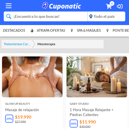
0
DESTACADOS
ATRAPA OFERTAS
SPA & MASAJES
PONTE BE
Tratamientos Corporales
Mesoterapia
GLOW UP BEAUTY
GABY STUDIO
Masaje de relajación
1 Hora Masaje Relajante +
Piedras Calientes
$19.990
29
%
$11.990
$27.990
60
%
$30.000