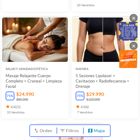
20
Vendidos
×
×
SALUD Y VANIDAD ESTÉTICA
NAFARA
Masaje Relajante Cuerpo
5 Sesiones Lipolaser +
Completo + Craneal + Limpieza
Cavitacion + Radiofecuencia +
Facial
Drenaje
$24.990
$29.990
71
%
75
%
$85.000
$120.000
4.4
(
21
)
4.5
(
6
)
33
Vendidos
7
Vendidos
Orden
Filtros
Mapa