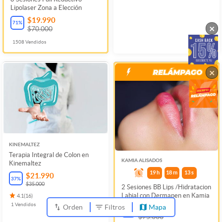
Lipolaser Zona a Elección
$19.990
71
%
×
$70.000
1508
Vendidos
×
KINEMALTEZ
Terapia Integral de Colon en
KAMIA ALISADOS
Kinemaltez
19
h
18
m
13
s
$21.990
37
%
$35.000
2 Sesiones BB Lips /Hidratacion
Labial con Dermapen en Kamia
4.1
(
16
)
1
Vendidos
Orden
Filtros
Mapa
$29.990
60
%
$75.000